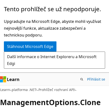
Přeskočit
Přeskočit
Tento prohlížeč se už nepodporuje.
na
na
hlavní
navigaci
Upgradujte na Microsoft Edge, abyste mohli využívat
obsah
na
nejnovější funkce, aktualizace zabezpečení a
stránce
technickou podporu.
Stáhnout Microsoft Edge
Další informace o Internet Exploreru a Microsoft
Edgi
Learn
Přihlásit se
C#
Learn
platforma .NET
Prohlížeč rozhraní API
Management
Options.
Clone