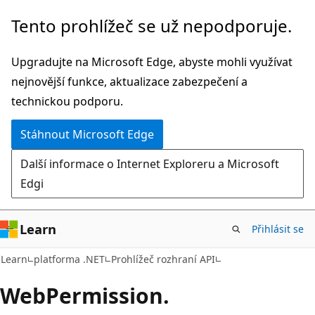
Přeskočit
Přeskočit
Tento prohlížeč se už nepodporuje.
na
na
hlavní
navigaci
Upgradujte na Microsoft Edge, abyste mohli využívat
obsah
na
nejnovější funkce, aktualizace zabezpečení a
stránce
technickou podporu.
Stáhnout Microsoft Edge
Další informace o Internet Exploreru a Microsoft
Edgi
Learn
Přihlásit se
C#
Learn
platforma .NET
Prohlížeč rozhraní API
Web
Permission.