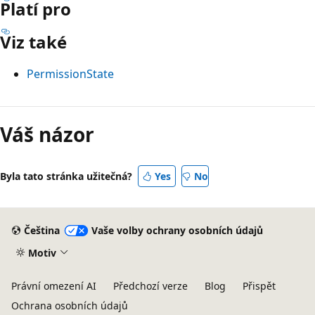
Platí pro
Viz také
PermissionState
Režim
čtení
Váš názor
zakázán
Byla tato stránka užitečná?
Yes
No
Čeština
Vaše volby ochrany osobních údajů
Motiv
Právní omezení AI
Předchozí verze
Blog
Přispět
Ochrana osobních údajů