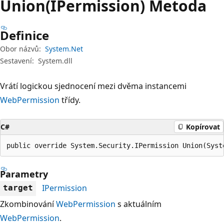
Union(IPermission) Metoda
Definice
Obor názvů:
System.Net
Sestavení:
System.dll
Vrátí logickou sjednocení mezi dvěma instancemi
WebPermission
třídy.
C#
Kopírovat
public override System.Security.IPermission Union(Syst
Parametry
IPermission
target
Zkombinování
WebPermission
s aktuálním
WebPermission
.