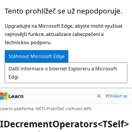
Přeskočit
Přeskočit
Tento prohlížeč se už nepodporuje.
na
na
hlavní
navigaci
Upgradujte na Microsoft Edge, abyste mohli využívat
obsah
na
nejnovější funkce, aktualizace zabezpečení a
stránce
technickou podporu.
Stáhnout Microsoft Edge
Další informace o Internet Exploreru a Microsoft
Edgi
Learn
Přihlásit se
C#
Learn
platforma .NET
Prohlížeč rozhraní API
IDecrement
Operators<TSelf>