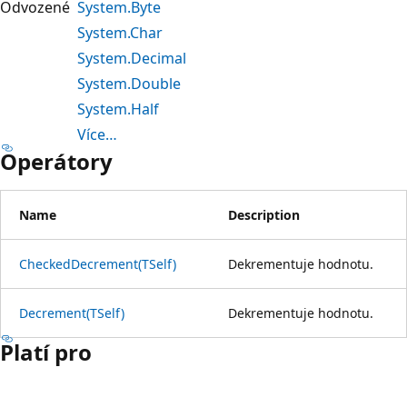
Odvozené
System.Byte
System.Char
System.Decimal
System.Double
System.Half
Více…
Operátory
Name
Description
CheckedDecrement(TSelf)
Dekrementuje hodnotu.
Decrement(TSelf)
Dekrementuje hodnotu.
Platí pro
Režim