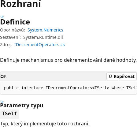
Rozhraní
Definice
Obor názvů:
System.Numerics
Sestavení:
System.Runtime.dll
Zdroj:
IDecrementOperators.cs
Definuje mechanismus pro dekrementování dané hodnoty.
C#
Kopírovat
public interface IDecrementOperators<TSelf> where TSel
Parametry typu
TSelf
Typ, který implementuje toto rozhraní.