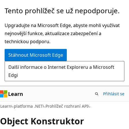
Přeskočit
Přeskočit
Tento prohlížeč se už nepodporuje.
na
na
hlavní
navigaci
Upgradujte na Microsoft Edge, abyste mohli využívat
obsah
na
nejnovější funkce, aktualizace zabezpečení a
stránce
technickou podporu.
Stáhnout Microsoft Edge
Další informace o Internet Exploreru a Microsoft
Edgi
Learn
Přihlásit se
C#
Learn
platforma .NET
Prohlížeč rozhraní API
Object Konstruktor