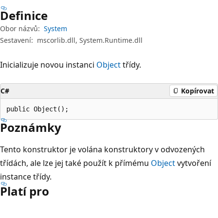
Definice
Obor názvů:
System
Sestavení:
mscorlib.dll, System.Runtime.dll
Inicializuje novou instanci
Object
třídy.
C#
Kopírovat
public Object();
Poznámky
Tento konstruktor je volána konstruktory v odvozených
třídách, ale lze jej také použít k přímému
Object
vytvoření
instance třídy.
Platí pro
Režim