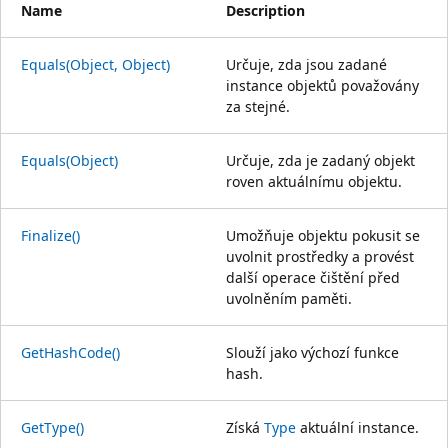
Name
Description
Equals(Object, Object)
Určuje, zda jsou zadané
instance objektů považovány
za stejné.
Equals(Object)
Určuje, zda je zadaný objekt
roven aktuálnímu objektu.
Finalize()
Umožňuje objektu pokusit se
uvolnit prostředky a provést
další operace čištění před
uvolněním paměti.
GetHashCode()
Slouží jako výchozí funkce
hash.
GetType()
Získá
Type
aktuální instance.