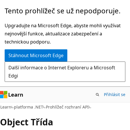
Přeskočit
Přeskočit
Tento prohlížeč se už nepodporuje.
na
na
hlavní
navigaci
Upgradujte na Microsoft Edge, abyste mohli využívat
obsah
na
nejnovější funkce, aktualizace zabezpečení a
stránce
technickou podporu.
Stáhnout Microsoft Edge
Další informace o Internet Exploreru a Microsoft
Edgi
Learn
Přihlásit se
C#
Learn
platforma .NET
Prohlížeč rozhraní API
Object Třída