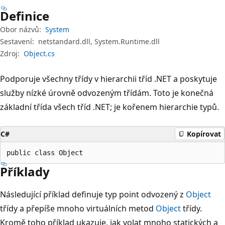
Definice
Obor názvů:
System
Sestavení:
netstandard.dll, System.Runtime.dll
Zdroj:
Object.cs
Podporuje všechny třídy v hierarchii tříd .NET a poskytuje
služby nízké úrovně odvozeným třídám. Toto je konečná
základní třída všech tříd .NET; je kořenem hierarchie typů.
C#
Kopírovat
public class Object
Příklady
Následující příklad definuje typ point odvozený z
Object
třídy a přepíše mnoho virtuálních metod
Object
třídy.
Kromě toho příklad ukazuje, jak volat mnoho statických a