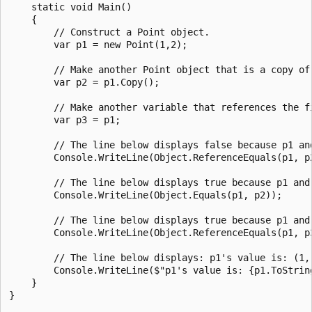
    static void Main()

    {

        // Construct a Point object.

        var p1 = new Point(1,2);

        // Make another Point object that is a copy of 
        var p2 = p1.Copy();

        // Make another variable that references the fi
        var p3 = p1;

        // The line below displays false because p1 an
        Console.WriteLine(Object.ReferenceEquals(p1, p2
        // The line below displays true because p1 and
        Console.WriteLine(Object.Equals(p1, p2));

        // The line below displays true because p1 and 
        Console.WriteLine(Object.ReferenceEquals(p1, p3
        // The line below displays: p1's value is: (1, 
        Console.WriteLine($"p1's value is: {p1.ToString
    }

}
