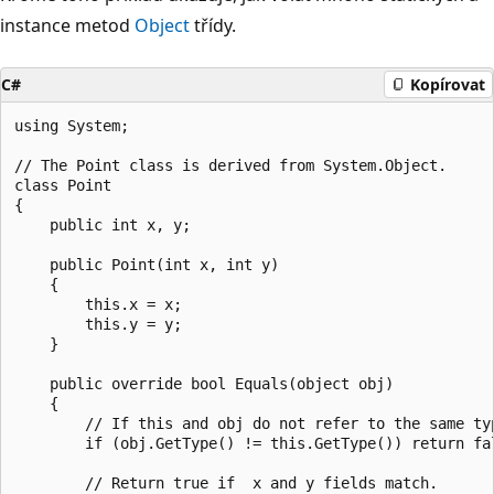
instance metod
Object
třídy.
C#
Kopírovat
using System;

// The Point class is derived from System.Object.

class Point

{

    public int x, y;

    public Point(int x, int y)

    {

        this.x = x;

        this.y = y;

    }

    public override bool Equals(object obj)

    {

        // If this and obj do not refer to the same typ
        if (obj.GetType() != this.GetType()) return fal
        // Return true if  x and y fields match.
