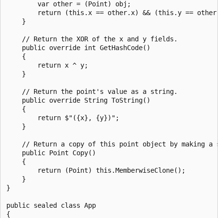
        var other = (Point) obj;

        return (this.x == other.x) && (this.y == other.
    }

    // Return the XOR of the x and y fields.

    public override int GetHashCode()

    {

        return x ^ y;

    }

    // Return the point's value as a string.

    public override String ToString()

    {

        return $"({x}, {y})";

    }

    // Return a copy of this point object by making a s
    public Point Copy()

    {

        return (Point) this.MemberwiseClone();

    }

}

public sealed class App

{
