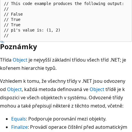
// This code example produces the following output:

//

// False

// True

// True

// p1's value is: (1, 2)

Poznámky
Třída
Object
je nejvyšší základní třídou všech tříd .NET; je
kořenem hierarchie typů.
Vzhledem k tomu, že všechny třídy v .NET jsou odvozeny
od
Object
, každá metoda definovaná ve
Object
třídě je k
dispozici ve všech objektech v systému. Odvozené třídy
mohou a také přepisují některé z těchto metod, včetně:
Equals
: Podporuje porovnání mezi objekty.
Finalize
: Provádí operace čištění před automatickým