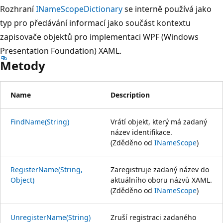
Rozhraní
INameScopeDictionary
se interně používá jako
typ pro předávání informací jako součást kontextu
zapisovače objektů pro implementaci WPF (Windows
Presentation Foundation) XAML.
Metody
Name
Description
FindName(String)
Vrátí objekt, který má zadaný
název identifikace.
(Zděděno od
INameScope
)
RegisterName(String,
Zaregistruje zadaný název do
Object)
aktuálního oboru názvů XAML.
(Zděděno od
INameScope
)
UnregisterName(String)
Zruší registraci zadaného