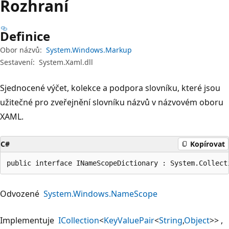
Rozhraní
Definice
Obor názvů:
System.Windows.Markup
Sestavení:
System.Xaml.dll
Sjednocené výčet, kolekce a podpora slovníku, které jsou
užitečné pro zveřejnění slovníku názvů v názvovém oboru
XAML.
C#
Kopírovat
public interface INameScopeDictionary : System.Collect
Odvozené
System.Windows.NameScope
Implementuje
ICollection
<
KeyValuePair
<
String
,
Object
>>