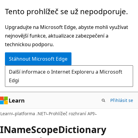
Přeskočit
Přeskočit
Tento prohlížeč se už nepodporuje.
na
na
hlavní
navigaci
Upgradujte na Microsoft Edge, abyste mohli využívat
obsah
na
nejnovější funkce, aktualizace zabezpečení a
stránce
technickou podporu.
Stáhnout Microsoft Edge
Další informace o Internet Exploreru a Microsoft
Edgi
Learn
Přihlásit se
C#
Learn
platforma .NET
Prohlížeč rozhraní API
IName
Scope
Dictionary