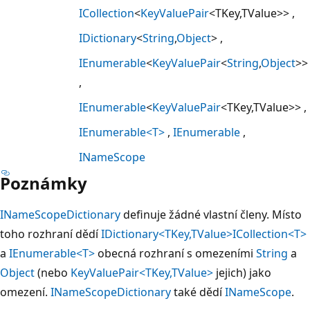
ICollection
<
KeyValuePair
<TKey,TValue>>
IDictionary
<
String
,
Object
>
IEnumerable
<
KeyValuePair
<
String
,
Object
>>
IEnumerable
<
KeyValuePair
<TKey,TValue>>
IEnumerable<T>
IEnumerable
INameScope
Poznámky
INameScopeDictionary
definuje žádné vlastní členy. Místo
toho rozhraní dědí
IDictionary<TKey,TValue>
ICollection<T>
a
IEnumerable<T>
obecná rozhraní s omezeními
String
a
Object
(nebo
KeyValuePair<TKey,TValue>
jejich) jako
omezení.
INameScopeDictionary
také dědí
INameScope
.