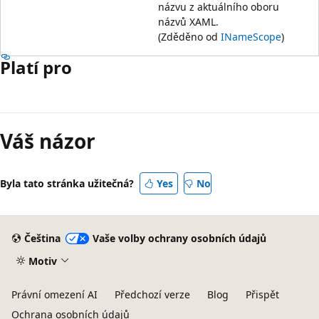
názvu z aktuálního oboru
názvů XAML.
(Zděděno od
INameScope
)
Platí pro
Režim
čtení
Váš názor
zakázán
Byla tato stránka užitečná?
Yes
No
Čeština
Vaše volby ochrany osobních údajů
Motiv
Právní omezení AI
Předchozí verze
Blog
Přispět
Ochrana osobních údajů