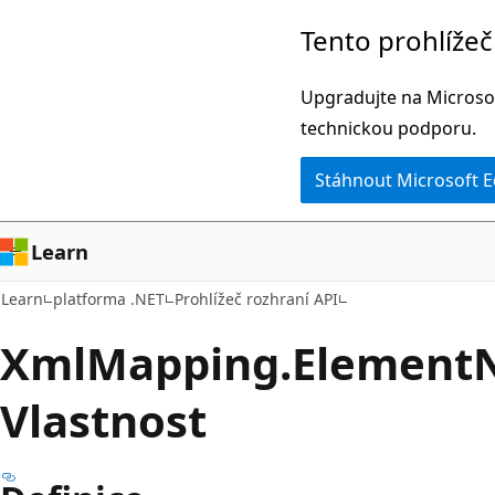
Přeskočit
Přeskočit
Tento prohlíže
na
na
hlavní
navigaci
Upgradujte na Microsof
obsah
na
technickou podporu.
stránce
Stáhnout Microsoft 
Learn
Learn
platforma .NET
Prohlížeč rozhraní API
Xml
Mapping.
Element
Vlastnost