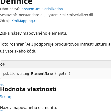
Definice
Obor názvů:
System.Xml.Serialization
Sestavení:
netstandard.dll, System.Xml.XmlSerializer.dll
Zdroj:
XmlMapping.cs
Získá název mapovaného elementu.
Toto rozhraní API podporuje produktovou infrastrukturu a 
uživatelského kódu.
C#
public string ElementName { get; }
Hodnota vlastnosti
String
Název mapovaného elementu.