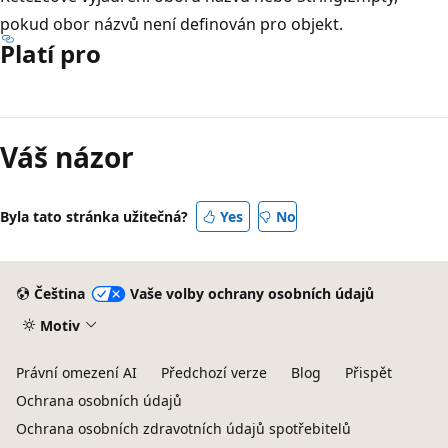
pokud obor názvů není definován pro objekt.
Platí pro
Režim
čtení
Váš názor
zakázán
Byla tato stránka užitečná?
Yes
No
Čeština
Vaše volby ochrany osobních údajů
Motiv
Právní omezení AI
Předchozí verze
Blog
Přispět
Ochrana osobních údajů
Ochrana osobních zdravotních údajů spotřebitelů