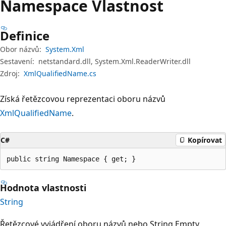
Namespace Vlastnost
Definice
Obor názvů:
System.Xml
Sestavení:
netstandard.dll, System.Xml.ReaderWriter.dll
Zdroj:
XmlQualifiedName.cs
Získá řetězcovou reprezentaci oboru názvů
XmlQualifiedName
.
C#
Kopírovat
public string Namespace { get; }
Hodnota vlastnosti
String
Řetězcové vyjádření oboru názvů nebo String.Empty,