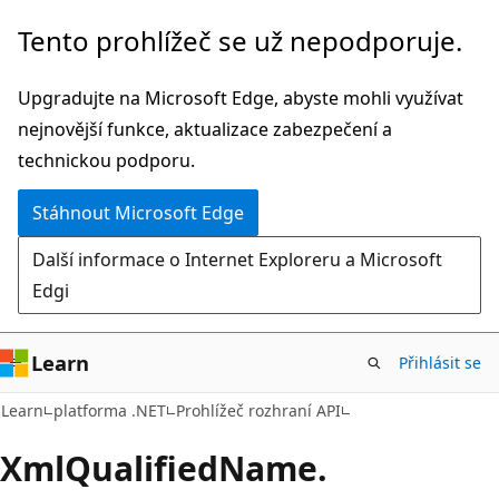
Přeskočit
Přeskočit
Tento prohlížeč se už nepodporuje.
na
na
hlavní
navigaci
Upgradujte na Microsoft Edge, abyste mohli využívat
obsah
na
nejnovější funkce, aktualizace zabezpečení a
stránce
technickou podporu.
Stáhnout Microsoft Edge
Další informace o Internet Exploreru a Microsoft
Edgi
Learn
Přihlásit se
C#
Learn
platforma .NET
Prohlížeč rozhraní API
Xml
Qualified
Name.