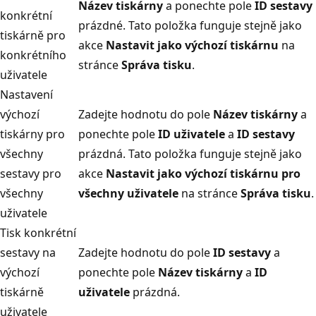
Název tiskárny
a ponechte pole
ID sestavy
konkrétní
prázdné. Tato položka funguje stejně jako
tiskárně pro
akce
Nastavit jako výchozí tiskárnu
na
konkrétního
stránce
Správa tisku
.
uživatele
Nastavení
výchozí
Zadejte hodnotu do pole
Název tiskárny
a
tiskárny pro
ponechte pole
ID uživatele
a
ID sestavy
všechny
prázdná. Tato položka funguje stejně jako
sestavy pro
akce
Nastavit jako výchozí tiskárnu pro
všechny
všechny uživatele
na stránce
Správa tisku
.
uživatele
Tisk konkrétní
sestavy na
Zadejte hodnotu do pole
ID sestavy
a
výchozí
ponechte pole
Název tiskárny
a
ID
tiskárně
uživatele
prázdná.
uživatele