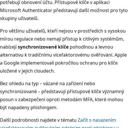
potřebují obnovení účtu. Přístupové klíče v aplikaci
Microsoft Authenticator představují další možnost pro tyto
skupiny uživatelů.
Pro většinu uživatelů, kteří nejsou v prostředích s vysokou
mírou regulace nebo nemají přístup k citlivým systémům,
nabízejí
synchronizované klíče
pohodlnou a levnou
alternativu k tradičnímu vícefaktorovému ověřování. Apple
a Google implementovali pokročilou ochranu pro klíče
uložené v jejich cloudech.
Bez ohledu na typ – vázané na zařízení nebo
synchronizované – představují přístupové klíče významný
posun v zabezpečení oproti metodám MFA, které mohou
být napadeny phishingem.
Další podrobnosti najdete v tématu
Začít s nasazením
vícefaktorovým ověřováním odolným proti phishingu v