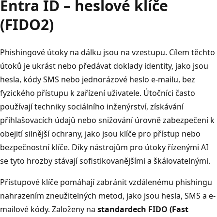
Entra ID – heslové klíče
(FIDO2)
Phishingové útoky na dálku jsou na vzestupu. Cílem těchto
útoků je ukrást nebo předávat doklady identity, jako jsou
hesla, kódy SMS nebo jednorázové heslo e-mailu, bez
fyzického přístupu k zařízení uživatele. Útočníci často
používají techniky sociálního inženýrství, získávání
přihlašovacích údajů nebo snižování úrovně zabezpečení k
obejití silnější ochrany, jako jsou klíče pro přístup nebo
bezpečnostní klíče. Díky nástrojům pro útoky řízenými AI
se tyto hrozby stávají sofistikovanějšími a škálovatelnými.
Přístupové klíče pomáhají zabránit vzdálenému phishingu
nahrazením zneužitelných metod, jako jsou hesla, SMS a e-
mailové kódy. Založeny na
standardech FIDO (Fast