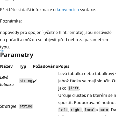
Přečtěte si další informace o
konvencích
syntaxe.
Poznámka:
nápovědy pro spojení (včetně hint.remote) jsou nezávislé
na pořadí a můžou se objevit před nebo za parametrem
typu.
Parametry
Název
Typ
Požadováno
Popis
Levá tabulka nebo tabulkový 
Levá
✔️
jehož řádky se mají sloučit. 
string
tabulka
jako
.
$left
Určuje cluster, na kterém se 
spustit. Podporované hodnot
Strategie
string
,
,
a
. Da
left
right
local
auto