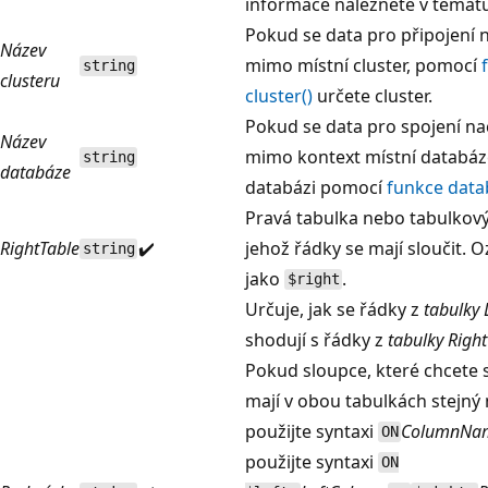
informace naleznete v témat
Pokud se data pro připojení 
Název
mimo místní cluster, pomocí
string
clusteru
cluster()
určete cluster.
Pokud se data pro spojení na
Název
mimo kontext místní databáze
string
databáze
databázi pomocí
funkce data
Pravá tabulka nebo tabulkový
RightTable
✔️
jehož řádky se mají sloučit. 
string
jako
.
$right
Určuje, jak se řádky z
tabulky 
shodují s řádky z
tabulky Righ
Pokud sloupce, které chcete 
mají v obou tabulkách stejný 
použijte syntaxi
ColumnNa
ON
použijte syntaxi
ON