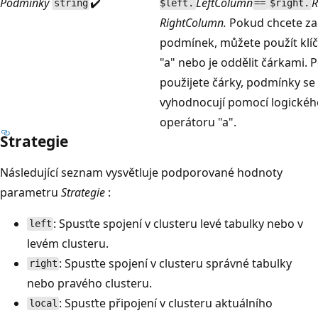
Podmínky
✔️
LeftColumn
R
string
$left.
==
$right.
RightColumn.
Pokud chcete za
podmínek, můžete použít klíč
"a" nebo je oddělit čárkami. 
použijete čárky, podmínky se
vyhodnocují pomocí logickéh
operátoru "a".
Strategie
Následující seznam vysvětluje podporované hodnoty
parametru
Strategie
:
: Spusťte spojení v clusteru levé tabulky nebo v
left
levém clusteru.
: Spusťte spojení v clusteru správné tabulky
right
nebo pravého clusteru.
: Spusťte připojení v clusteru aktuálního
local