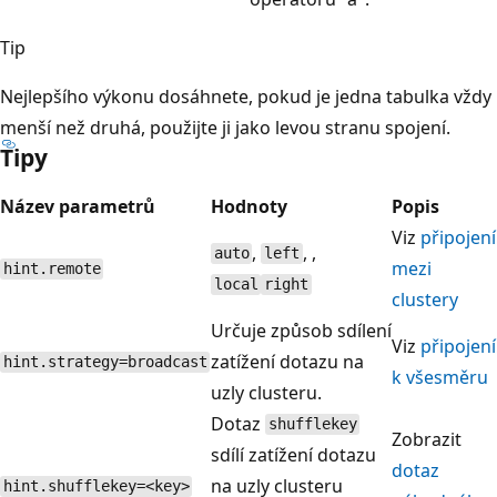
Tip
Nejlepšího výkonu dosáhnete, pokud je jedna tabulka vždy
menší než druhá, použijte ji jako levou stranu spojení.
Tipy
Název parametrů
Hodnoty
Popis
Viz
připojení
,
, ,
auto
left
mezi
hint.remote
local
right
clustery
Určuje způsob sdílení
Viz
připojení
zatížení dotazu na
hint.strategy=broadcast
k všesměru
uzly clusteru.
Dotaz
shufflekey
Zobrazit
sdílí zatížení dotazu
dotaz
na uzly clusteru
hint.shufflekey=<key>