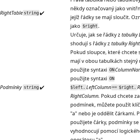
někdy označovaný jako vnitřn
RightTable
✔️
string
jejíž řádky se mají sloučit. O
jako
.
$right
Určuje, jak se řádky z
tabulky 
shodují s řádky z
tabulky Righ
Pokud sloupce, které chcete 
mají v obou tabulkách stejný 
použijte syntaxi
ColumnNa
ON
použijte syntaxi
ON
Podmínky
✔️
LeftColumn
R
string
$left.
==
$right.
RightColumn.
Pokud chcete za
podmínek, můžete použít klíč
"a" nebo je oddělit čárkami. 
použijete čárky, podmínky se
vyhodnocují pomocí logickéh
operátoru "a".