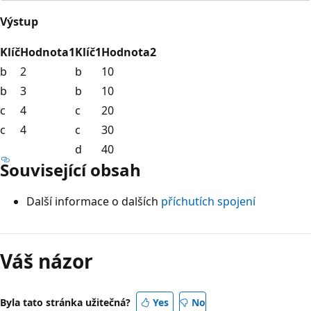
Výstup
Klíč
Hodnota1
Klíč1
Hodnota2
b
2
b
10
b
3
b
10
c
4
c
20
c
4
c
30
d
40
Související obsah
Další informace o dalších
příchutích spojení
Váš názor
Byla tato stránka užitečná?
Yes
No