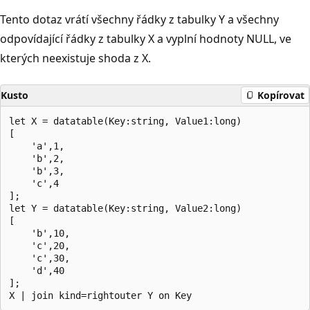
Tento dotaz vrátí všechny řádky z tabulky Y a všechny
odpovídající řádky z tabulky X a vyplní hodnoty NULL, ve
kterých neexistuje shoda z X.
Kusto
Kopírovat
let X = datatable(Key:string, Value1:long)

[

    'a',1,

    'b',2,

    'b',3,

    'c',4

];

let Y = datatable(Key:string, Value2:long)

[

    'b',10,

    'c',20,

    'c',30,

    'd',40

];
