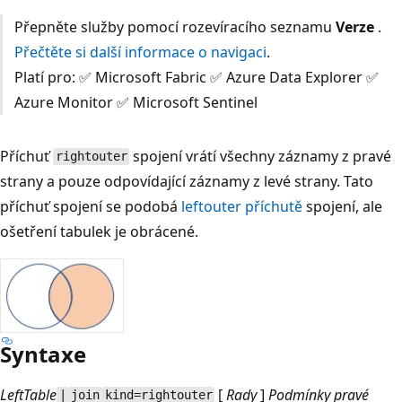
Přepněte služby pomocí rozevíracího seznamu
Verze
.
Přečtěte si další informace o navigaci
.
Platí pro: ✅ Microsoft Fabric ✅ Azure Data Explorer ✅
Azure Monitor ✅ Microsoft Sentinel
Příchuť
spojení vrátí všechny záznamy z pravé
rightouter
strany a pouze odpovídající záznamy z levé strany. Tato
příchuť spojení se podobá
leftouter
příchutě
spojení, ale
ošetření tabulek je obrácené.
Syntaxe
LeftTable
[
Rady
]
Podmínky pravé
|
join
kind=rightouter