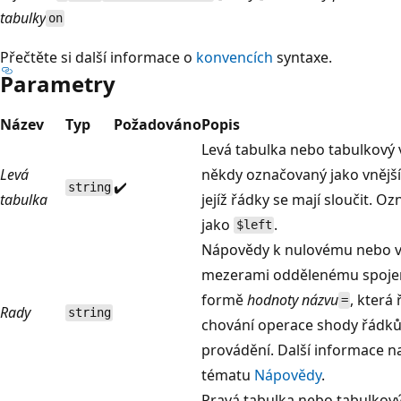
tabulky
on
Přečtěte si další informace o
konvencích
syntaxe.
Parametry
Název
Typ
Požadováno
Popis
Levá tabulka nebo tabulkový 
Levá
někdy označovaný jako vnější
✔️
string
tabulka
jejíž řádky se mají sloučit. O
jako
.
$left
Nápovědy k nulovému nebo v
mezerami oddělenému spojen
formě
hodnoty
názvu
, která 
=
Rady
string
chování operace shody řádků
provádění. Další informace n
tématu
Nápovědy
.
Pravá tabulka nebo tabulkový