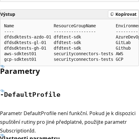
Výstup
Kopírovat
Name                ResourceGroupName        Environme
----                -----------------        ---------
dfdsdktests-azdo-01 dfdtest-sdk              AzureDevO
dfdsdktests-gl-01   dfdtest-sdk              GitLab   
dfdsdktests-gh-01   dfdtest-sdk              Github   
aws-sdktest01       securityconnectors-tests AWS       
Parametry
-Default
Profile
Parametr DefaultProfile není funkční. Pokud je k dispozici
spuštění rutiny pro jiné předplatné, použijte parametr
SubscriptionId.
Vlastnosti parametru