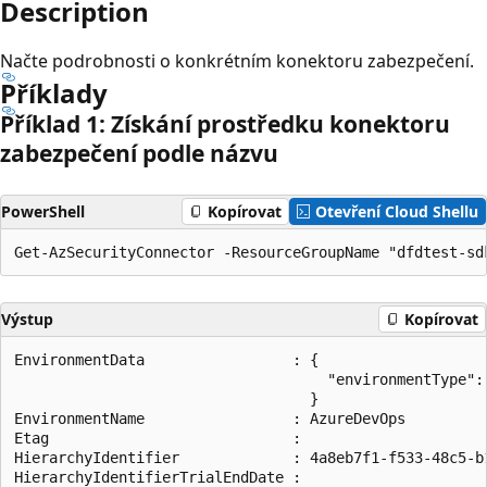
Description
Načte podrobnosti o konkrétním konektoru zabezpečení.
Příklady
Příklad 1: Získání prostředku konektoru
zabezpečení podle názvu
PowerShell
Kopírovat
Otevření Cloud Shellu
Výstup
Kopírovat
EnvironmentData                 : {

                                    "environmentType": 
                                  }

EnvironmentName                 : AzureDevOps

Etag                            :

HierarchyIdentifier             : 4a8eb7f1-f533-48c5-b1
HierarchyIdentifierTrialEndDate :
