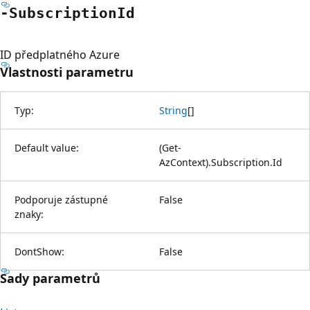
-Subscription
Id
ID předplatného Azure
Vlastnosti parametru
Typ:
String
[
]
Default value:
(Get-
AzContext).Subscription.Id
Podporuje zástupné
False
znaky:
DontShow:
False
Sady parametrů