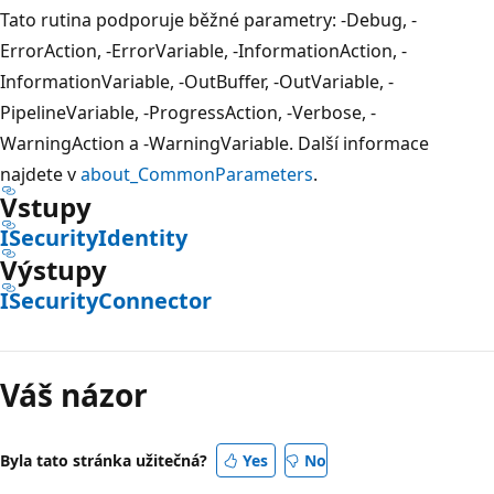
Tato rutina podporuje běžné parametry: -Debug, -
ErrorAction, -ErrorVariable, -InformationAction, -
InformationVariable, -OutBuffer, -OutVariable, -
PipelineVariable, -ProgressAction, -Verbose, -
WarningAction a -WarningVariable. Další informace
najdete v
about_CommonParameters
.
Vstupy
ISecurityIdentity
Výstupy
ISecurityConnector
Váš názor
Byla tato stránka užitečná?
Yes
No