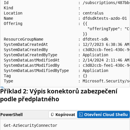
Id                              : /subscriptions/487bb
Kind                            :

Location                        : centralus

Name                            : dfdsdktests-azdo-01

Offering                        : {{

                                    "offeringType": "Cs
                                  }}

ResourceGroupName               : dfdtest-sdk

SystemDataCreatedAt             : 12/7/2023 6:38:36 AM

SystemDataCreatedBy             : c3d82ccb-fee1-430c-94
SystemDataCreatedByType         : Application

SystemDataLastModifiedAt        : 2/14/2024 2:11:46 AM

SystemDataLastModifiedBy        : c3d82ccb-fee1-430c-94
SystemDataLastModifiedByType    : Application

Tag                             : {}

Příklad 2: Výpis konektorů zabezpečení
podle předplatného
PowerShell
Kopírovat
Otevření Cloud Shellu