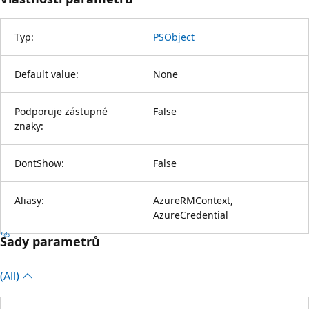
Typ:
PSObject
Default value:
None
Podporuje zástupné
False
znaky:
DontShow:
False
Aliasy:
AzureRMContext,
AzureCredential
Sady parametrů
(All)