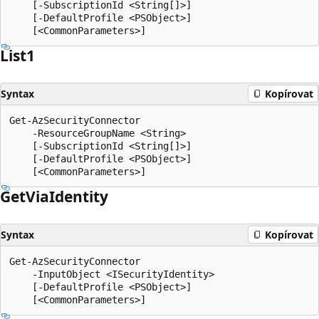
    [-SubscriptionId <String[]>]

    [-DefaultProfile <PSObject>]

List1
Syntax
Kopírovat
Get-AzSecurityConnector

    -ResourceGroupName <String>

    [-SubscriptionId <String[]>]

    [-DefaultProfile <PSObject>]

Get
Via
Identity
Syntax
Kopírovat
Get-AzSecurityConnector

    -InputObject <ISecurityIdentity>

    [-DefaultProfile <PSObject>]
