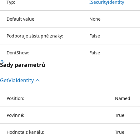
Typ:
ISecurityIdentity
Default value:
None
Podporuje zástupné znaky:
False
DontShow:
False
Sady parametrů
Get
Via
Identity
Position:
Named
Povinné:
True
Hodnota z kanálu:
True