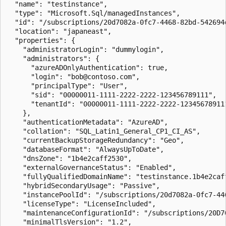
  "name": "testinstance",

  "type": "Microsoft.Sql/managedInstances",

  "id": "/subscriptions/20d7082a-0fc7-4468-82bd-542694
  "location": "japaneast",

  "properties": {

    "administratorLogin": "dummylogin",

    "administrators": {

      "azureADOnlyAuthentication": true,

      "login": "bob@contoso.com",

      "principalType": "User",

      "sid": "00000011-1111-2222-2222-123456789111",

      "tenantId": "00000011-1111-2222-2222-123456789111
    },

    "authenticationMetadata": "AzureAD",

    "collation": "SQL_Latin1_General_CP1_CI_AS",

    "currentBackupStorageRedundancy": "Geo",

    "databaseFormat": "AlwaysUpToDate",

    "dnsZone": "1b4e2caff2530",

    "externalGovernanceStatus": "Enabled",

    "fullyQualifiedDomainName": "testinstance.1b4e2caff
    "hybridSecondaryUsage": "Passive",

    "instancePoolId": "/subscriptions/20d7082a-0fc7-44
    "licenseType": "LicenseIncluded",

    "maintenanceConfigurationId": "/subscriptions/20D7
    "minimalTlsVersion": "1.2",
