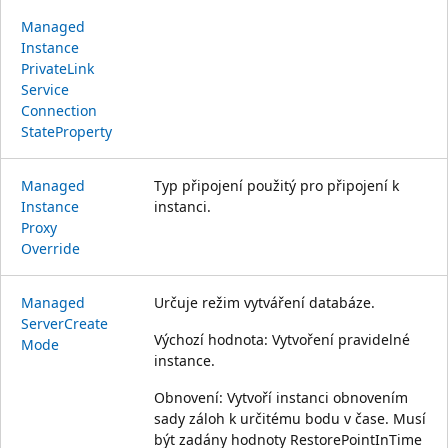
Managed
Instance
Private
Link
Service
Connection
State
Property
Managed
Typ připojení použitý pro připojení k
Instance
instanci.
Proxy
Override
Managed
Určuje režim vytváření databáze.
Server
Create
Výchozí hodnota: Vytvoření pravidelné
Mode
instance.
Obnovení: Vytvoří instanci obnovením
sady záloh k určitému bodu v čase. Musí
být zadány hodnoty RestorePointInTime