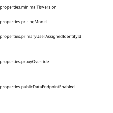
properties.minimalTlsVersion
properties.pricingModel
properties.primaryUserAssignedIdentityId
properties.proxyOverride
properties.publicDataEndpointEnabled