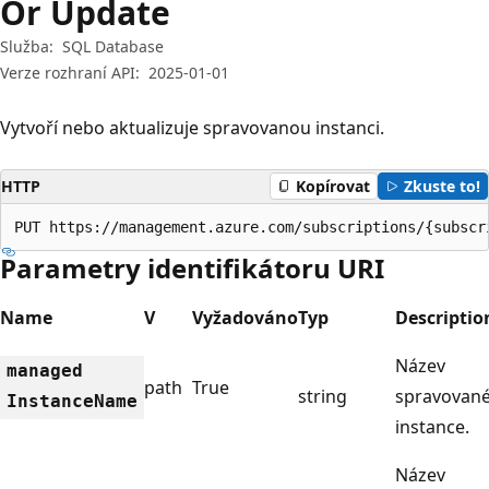
Or Update
Služba:
SQL Database
Verze rozhraní API:
2025-01-01
Vytvoří nebo aktualizuje spravovanou instanci.
HTTP
Kopírovat
Zkuste to!
PUT https://management.azure.com/subscriptions/{subscr
Parametry identifikátoru URI
Name
V
Vyžadováno
Typ
Descriptio
Název
managed
path
True
string
spravovan
Instance
Name
instance.
Název