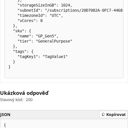
    "storageSizeInGB": 1024,

    "subnetId": "/subscriptions/20D7082A-0FC7-4468-8
    "timezoneId": "UTC",

    "vCores": 8

  },

  "sku": {

    "name": "GP_Gen5",

    "tier": "GeneralPurpose"

  },

  "tags": {

    "tagKey1": "TagValue1"

  }

}

Ukázková odpověď
Stavový kód:
200
JSON
Kopírovat
{
