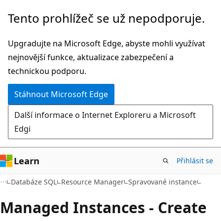
Přeskočit
Přeskočit
Tento prohlížeč se už nepodporuje.
na
na
hlavní
navigaci
Upgradujte na Microsoft Edge, abyste mohli využívat
obsah
na
nejnovější funkce, aktualizace zabezpečení a
stránce
technickou podporu.
Stáhnout Microsoft Edge
Další informace o Internet Exploreru a Microsoft
Edgi
Learn
Přihlásit se
Databáze SQL
Resource Manager
Spravované instance
Managed Instances - Create