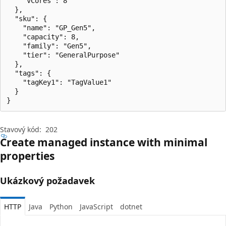
    "vCores": 8

  },

  "sku": {

    "name": "GP_Gen5",

    "capacity": 8,

    "family": "Gen5",

    "tier": "GeneralPurpose"

  },

  "tags": {

    "tagKey1": "TagValue1"

  }

}
Stavový kód:
202
Create managed instance with minimal
properties
Ukázkový požadavek
HTTP
Java
Python
JavaScript
dotnet