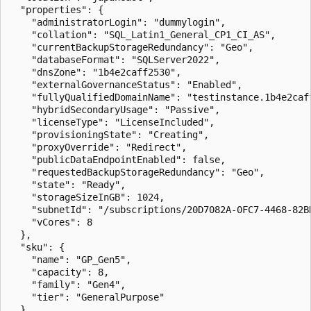
  "properties": {

    "administratorLogin": "dummylogin",

    "collation": "SQL_Latin1_General_CP1_CI_AS",

    "currentBackupStorageRedundancy": "Geo",

    "databaseFormat": "SQLServer2022",

    "dnsZone": "1b4e2caff2530",

    "externalGovernanceStatus": "Enabled",

    "fullyQualifiedDomainName": "testinstance.1b4e2caff
    "hybridSecondaryUsage": "Passive",

    "licenseType": "LicenseIncluded",

    "provisioningState": "Creating",

    "proxyOverride": "Redirect",

    "publicDataEndpointEnabled": false,

    "requestedBackupStorageRedundancy": "Geo",

    "state": "Ready",

    "storageSizeInGB": 1024,

    "subnetId": "/subscriptions/20D7082A-0FC7-4468-82B
    "vCores": 8

  },

  "sku": {

    "name": "GP_Gen5",

    "capacity": 8,

    "family": "Gen4",

    "tier": "GeneralPurpose"

  },
