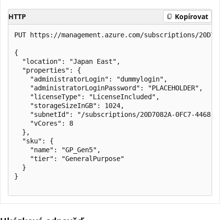
HTTP
Kopírovat
PUT https://management.azure.com/subscriptions/20D70
{

  "location": "Japan East",

  "properties": {

    "administratorLogin": "dummylogin",

    "administratorLoginPassword": "PLACEHOLDER",

    "licenseType": "LicenseIncluded",

    "storageSizeInGB": 1024,

    "subnetId": "/subscriptions/20D7082A-0FC7-4468-8
    "vCores": 8

  },

  "sku": {

    "name": "GP_Gen5",

    "tier": "GeneralPurpose"

  }

}
