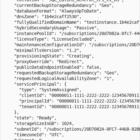
    "currentBackupStorageRedundancy": "Geo",

    "databaseFormat": "AlwaysUpToDate",

    "dnsZone": "1b4e2caff2530",

    "fullyQualifiedDomainName": "testinstance.1b4e2caff
    "hybridSecondaryUsage": "Passive",

    "instancePoolId": "/subscriptions/20d7082a-0fc7-44
    "licenseType": "LicenseIncluded",

    "maintenanceConfigurationId": "/subscriptions/20D7
    "minimalTlsVersion": "1.2",

    "provisioningState": "Creating",

    "proxyOverride": "Redirect",

    "publicDataEndpointEnabled": false,

    "requestedBackupStorageRedundancy": "Geo",

    "requestedLogicalAvailabilityZone": "1",

    "servicePrincipal": {

      "type": "SystemAssigned",

      "clientId": "00000011-1111-2222-2222-123456789111
      "principalId": "00000011-1111-2222-2222-123456789
      "tenantId": "00000011-1111-2222-2222-123456789111
    },

    "state": "Ready",

    "storageSizeInGB": 1024,

    "subnetId": "/subscriptions/20D7082A-0FC7-4468-82B
    "timezoneId": "UTC",
