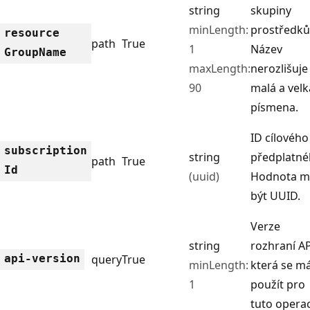
string
skupiny
minLength:
prostředků
resource
path
True
1
Název
Group
Name
maxLength:
nerozlišuje
90
malá a velk
písmena.
ID cílového
subscription
string
předplatné
path
True
Id
(uuid)
Hodnota m
být UUID.
Verze
string
rozhraní AP
api-version
query
True
minLength:
která se m
1
použít pro
tuto operac