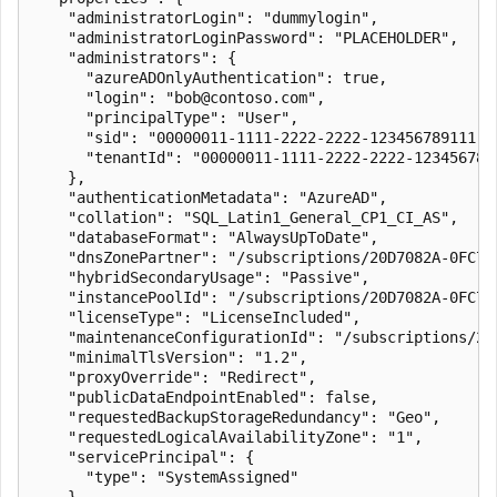
    "administratorLogin": "dummylogin",

    "administratorLoginPassword": "PLACEHOLDER",

    "administrators": {

      "azureADOnlyAuthentication": true,

      "login": "bob@contoso.com",

      "principalType": "User",

      "sid": "00000011-1111-2222-2222-123456789111",

      "tenantId": "00000011-1111-2222-2222-1234567891
    },

    "authenticationMetadata": "AzureAD",

    "collation": "SQL_Latin1_General_CP1_CI_AS",

    "databaseFormat": "AlwaysUpToDate",

    "dnsZonePartner": "/subscriptions/20D7082A-0FC7-
    "hybridSecondaryUsage": "Passive",

    "instancePoolId": "/subscriptions/20D7082A-0FC7-
    "licenseType": "LicenseIncluded",

    "maintenanceConfigurationId": "/subscriptions/20
    "minimalTlsVersion": "1.2",

    "proxyOverride": "Redirect",

    "publicDataEndpointEnabled": false,

    "requestedBackupStorageRedundancy": "Geo",

    "requestedLogicalAvailabilityZone": "1",

    "servicePrincipal": {

      "type": "SystemAssigned"

    },
