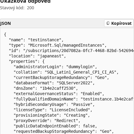
Ukázková odpověď
Stavový kód:
200
JSON
Kopírovat
{

  "name": "testinstance",

  "type": "Microsoft.Sql/managedInstances",

  "id": "/subscriptions/20d7082a-0fc7-4468-82bd-542694
  "location": "japaneast",

  "properties": {

    "administratorLogin": "dummylogin",

    "collation": "SQL_Latin1_General_CP1_CI_AS",

    "currentBackupStorageRedundancy": "Geo",

    "databaseFormat": "SQLServer2022",

    "dnsZone": "1b4e2caff2530",

    "externalGovernanceStatus": "Enabled",

    "fullyQualifiedDomainName": "testinstance.1b4e2caff
    "hybridSecondaryUsage": "Passive",

    "licenseType": "LicenseIncluded",

    "provisioningState": "Creating",

    "proxyOverride": "Redirect",

    "publicDataEndpointEnabled": false,

    "requestedBackupStorageRedundancy": "Geo",
