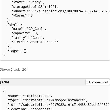
    "state": "Ready",

    "storageSizeInGB": 1024,

    "subnetId": "/subscriptions/20D7082A-0FC7-4468-82B
    "vCores": 8

  },

  "sku": {

    "name": "GP_Gen5",

    "capacity": 8,

    "family": "Gen4",

    "tier": "GeneralPurpose"

  },

  "tags": {}

}
Stavový kód:
201
JSON
Kopírovat
{

  "name": "testinstance",

  "type": "Microsoft.Sql/managedInstances",

  "id": "/subscriptions/20d7082a-0fc7-4468-82bd-542694
  "location": "japaneast",
