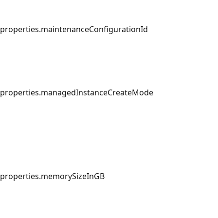
properties.maintenanceConfigurationId
properties.managedInstanceCreateMode
properties.memorySizeInGB