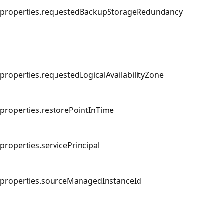
properties.requestedBackupStorageRedundancy
properties.requestedLogicalAvailabilityZone
properties.restorePointInTime
properties.servicePrincipal
properties.sourceManagedInstanceId