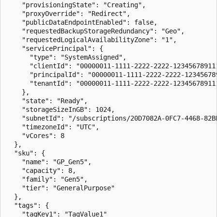
    "provisioningState": "Creating",

    "proxyOverride": "Redirect",

    "publicDataEndpointEnabled": false,

    "requestedBackupStorageRedundancy": "Geo",

    "requestedLogicalAvailabilityZone": "1",

    "servicePrincipal": {

      "type": "SystemAssigned",

      "clientId": "00000011-1111-2222-2222-123456789111
      "principalId": "00000011-1111-2222-2222-123456789
      "tenantId": "00000011-1111-2222-2222-123456789111
    },

    "state": "Ready",

    "storageSizeInGB": 1024,

    "subnetId": "/subscriptions/20D7082A-0FC7-4468-82B
    "timezoneId": "UTC",

    "vCores": 8

  },

  "sku": {

    "name": "GP_Gen5",

    "capacity": 8,

    "family": "Gen5",

    "tier": "GeneralPurpose"

  },

  "tags": {

    "tagKey1": "TagValue1"
