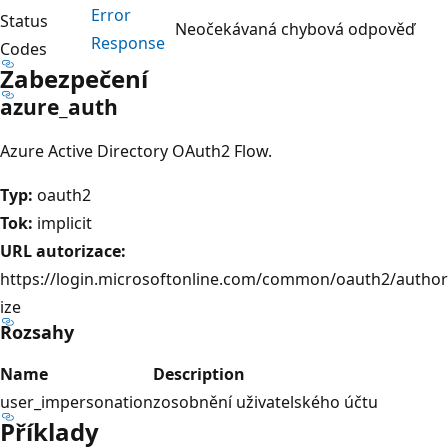
Error
Status
Neočekávaná chybová odpověď
Response
Codes
Zabezpečení
azure_auth
Azure Active Directory OAuth2 Flow.
Typ:
oauth2
Tok:
implicit
URL autorizace:
https://login.microsoftonline.com/common/oauth2/author
ize
Rozsahy
Name
Description
user_impersonation
zosobnění uživatelského účtu
Příklady