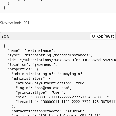
  }

}
Stavový kód:
201
JSON
Kopírovat
{

  "name": "testinstance",

  "type": "Microsoft.Sql/managedInstances",

  "id": "/subscriptions/20d7082a-0fc7-4468-82bd-542694
  "location": "japaneast",

  "properties": {

    "administratorLogin": "dummylogin",

    "administrators": {

      "azureADOnlyAuthentication": true,

      "login": "bob@contoso.com",

      "principalType": "User",

      "sid": "00000011-1111-2222-2222-123456789111",

      "tenantId": "00000011-1111-2222-2222-123456789111
    },

    "authenticationMetadata": "AzureAD",

    "collation": "SQL_Latin1_General_CP1_CI_AS",
