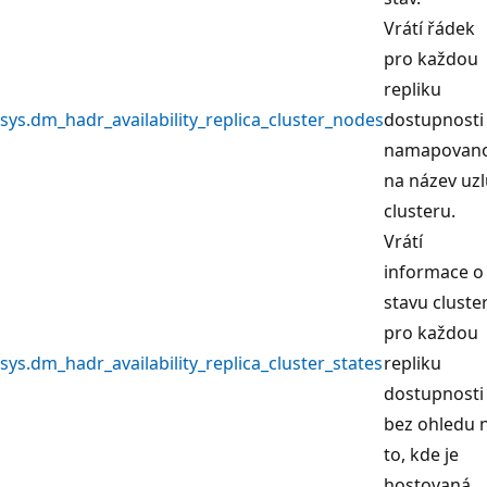
Vrátí řádek
pro každou
repliku
sys.dm_hadr_availability_replica_cluster_nodes
dostupnosti
namapovan
na název uz
clusteru.
Vrátí
informace o
stavu cluste
pro každou
sys.dm_hadr_availability_replica_cluster_states
repliku
dostupnosti
bez ohledu 
to, kde je
hostovaná.