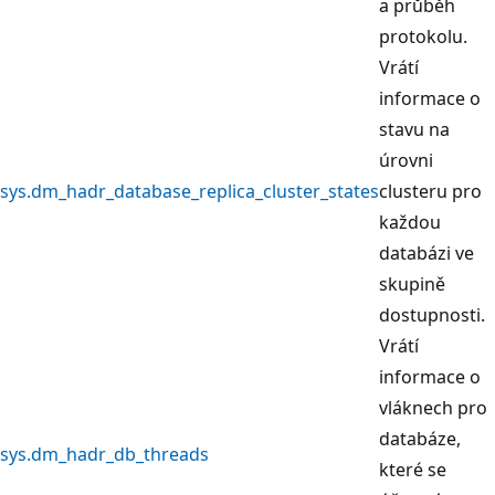
a průběh
protokolu.
Vrátí
informace o
stavu na
úrovni
sys.dm_hadr_database_replica_cluster_states
clusteru pro
každou
databázi ve
skupině
dostupnosti.
Vrátí
informace o
vláknech pro
databáze,
sys.dm_hadr_db_threads
které se