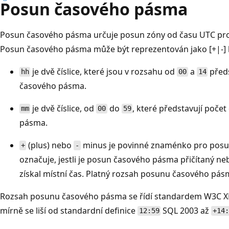
Posun časového pásma
Posun časového pásma určuje posun zóny od času UTC p
Posun časového pásma může být reprezentován jako [+|-]
je dvě číslice, které jsou v rozsahu od
a
předs
hh
00
14
časového pásma.
je dvě číslice, od
do
, které představují poče
mm
00
59
pásma.
(plus) nebo
minus je povinné znaménko pro pos
+
-
označuje, jestli je posun časového pásma přičítaný ne
získal místní čas. Platný rozsah posunu časového pás
Rozsah posunu časového pásma se řídí standardem W3C XM
mírně se liší od standardní definice
SQL 2003 až
12:59
+14