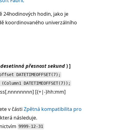
oft Fabric
ě 24hodinových hodin, jako je
dě koordinovaného univerzálního
(
desetinná přesnost sekund
) ]
offset DATETIMEOFFSET(7);
 (Column1 DATETIMEOFFSET(7));
s[.nnnnnnnn] [{+|-}hh:mm]
ete v části
Zpětná kompatibilita pro
 která následuje.
nictvím
9999-12-31