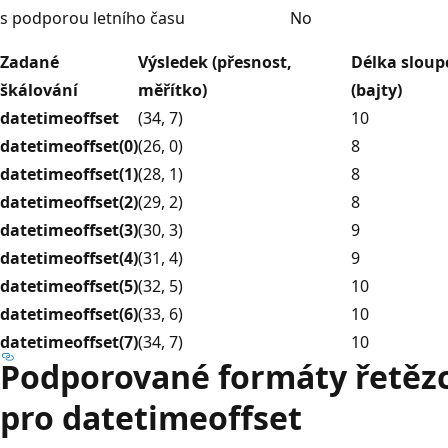
s podporou letního času
No
Zadané
Výsledek (přesnost,
Délka sloup
škálování
měřítko)
(bajty)
datetimeoffset
(34, 7)
10
datetimeoffset(0)
(26, 0)
8
datetimeoffset(1)
(28, 1)
8
datetimeoffset(2)
(29, 2)
8
datetimeoffset(3)
(30, 3)
9
datetimeoffset(4)
(31, 4)
9
datetimeoffset(5)
(32, 5)
10
datetimeoffset(6)
(33, 6)
10
datetimeoffset(7)
(34, 7)
10
Podporované formáty řetězc
pro datetimeoffset