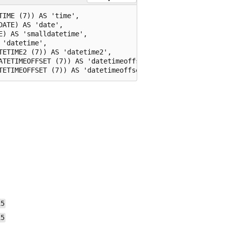
IME (7)) AS 'time',

ATE) AS 'date',

) AS 'smalldatetime',

'datetime',

ETIME2 (7)) AS 'datetime2',

ATETIMEOFFSET (7)) AS 'datetimeoffset',

15
15