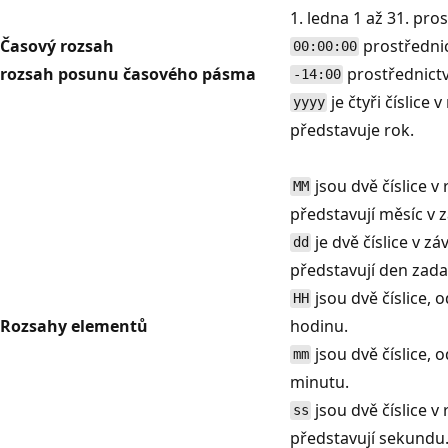
1. ledna 1 až 31. pro
Časový rozsah
prostředni
00:00:00
rozsah posunu časového pásma
prostřednict
-14:00
je čtyři číslice
yyyy
představuje rok.
jsou dvě číslice 
MM
představují měsíc v
je dvě číslice v zá
dd
představují den zad
jsou dvě číslice, 
HH
Rozsahy elementů
hodinu.
jsou dvě číslice, 
mm
minutu.
jsou dvě číslice 
ss
představují sekundu