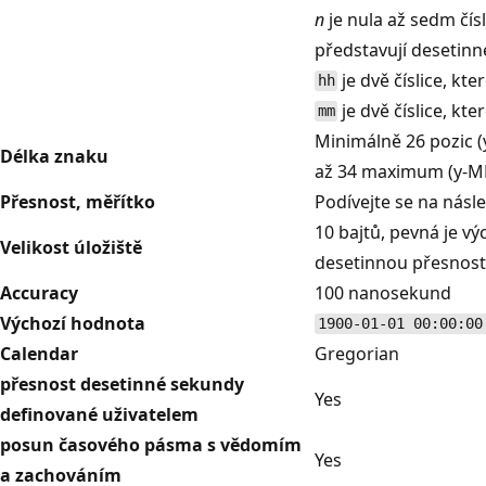
n
je nula až sedm čísl
představují desetinn
je dvě číslice, kt
hh
je dvě číslice, kt
mm
Minimálně 26 pozic
Délka znaku
až 34 maximum (y-M
Přesnost, měřítko
Podívejte se na násle
10 bajtů, pevná je v
Velikost úložiště
desetinnou přesnost
Accuracy
100 nanosekund
Výchozí hodnota
1900-01-01 00:00:00
Calendar
Gregorian
přesnost desetinné sekundy
Yes
definované uživatelem
posun časového pásma s vědomím
Yes
a zachováním