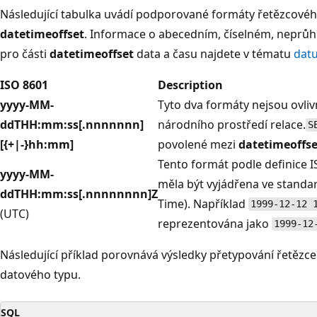
Následující tabulka uvádí podporované formáty řetězcového
datetimeoffset
. Informace o abecedním, číselném, neprů
pro části
datetimeoffset
data a času najdete v tématu
dat
ISO 8601
Description
yyyy-MM-
Tyto dva formáty nejsou ovli
ddTHH:mm:ss[.nnnnnnn]
národního prostředí relace.
S
[{+|-}hh:mm]
povolené mezi
datetimeoffse
Tento formát podle definice I
yyyy-MM-
měla být vyjádřena ve standa
ddTHH:mm:ss[.nnnnnnnn]Z
Time). Například
1999-12-12 
(UTC)
reprezentována jako
1999-12
Následující příklad porovnává výsledky přetypování řetězce
datového typu.
SQL