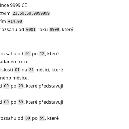
since 9999 CE
ctvím
23:59:59.9999999
vím
+14:00
 v rozsahu od
roku
, který
0001
9999
v rozsahu od
po
, které
01
12
 zadaném roce.
vislosti
na
měsíci, které
01
31
aného měsíce.
od
po
, které představují
00
23
od
po
, které představují
00
59
v rozsahu od
po
, které
00
59
.