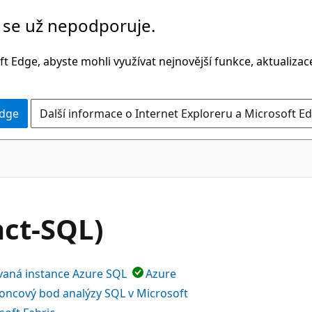
č se už nepodporuje.
t Edge, abyste mohli využívat nejnovější funkce, aktualiza
Edge
Další informace o Internet Exploreru a Microsoft Ed
act-SQL)
vaná instance Azure SQL
Azure
oncový bod analýzy SQL v Microsoft