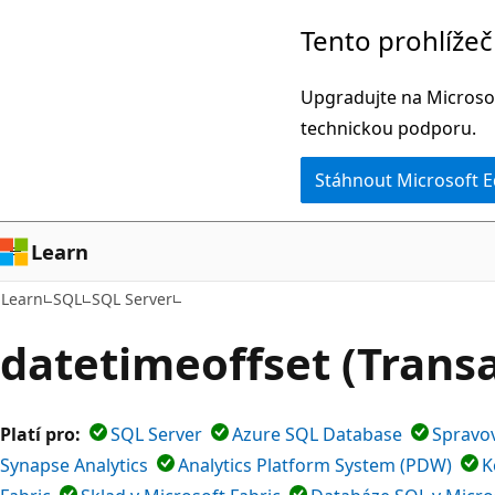
Přeskočit
Tento prohlíže
na
hlavní
Upgradujte na Microsof
obsah
technickou podporu.
Stáhnout Microsoft 
Learn
Learn
SQL
SQL Server
datetimeoffset (Trans
Platí pro:
SQL Server
Azure SQL Database
Spravo
Synapse Analytics
Analytics Platform System (PDW)
K