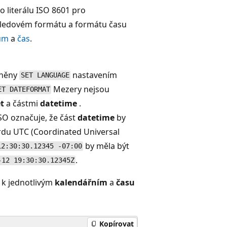
 literálu ISO 8601 pro
hledovém formátu a formátu času
um
a
čas
.
vněny
nastavením
SET LANGUAGE
Mezery nejsou
ET DATEFORMAT
t
a částmi
datetime
.
SO označuje, že část
datetime
by
rdu UTC (Coordinated Universal
by měla být
12:30:30.12345 -07:00
.
-12 19:30:30.12345Z
 k jednotlivým
kalendářním
a
času
Kopírovat