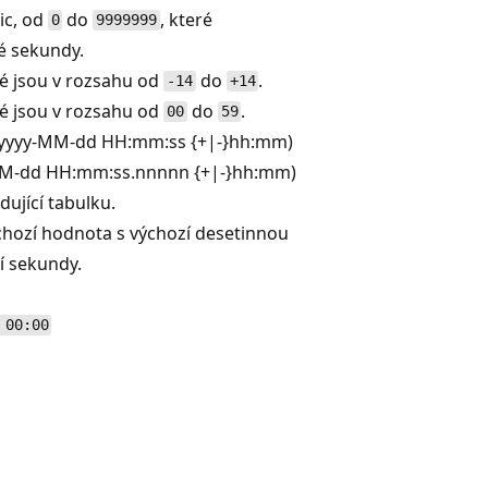
ic, od
do
, které
0
9999999
é sekundy.
eré jsou v rozsahu od
do
.
-14
+14
eré jsou v rozsahu od
do
.
00
59
 (yyyy-MM-dd HH:mm:ss {+|-}hh:mm)
M-dd HH:mm:ss.nnnnn {+|-}hh:mm)
dující tabulku.
ýchozí hodnota s výchozí desetinnou
í sekundy.
 00:00