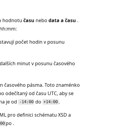
ro hodnotu
času
nebo
data a času
.
 hh:mm:
tavují počet hodin v posunu
t dalších minut v posunu časového
un časového pásma. Toto znaménko
bo odečítaný od času UTC, aby se
ma je od
do
.
-14:00
+14:00
L pro definici schématu XSD a
po .
:00