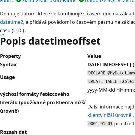
Fabric
Sklad v Microsoft Fabric
Databáze SQL v Micros
Definuje datum, které se kombinuje s časem dne na základ
datetime2
, a přidává povědomí o časovém pásmu na zákla
času (UTC).
Popis datetimeoffset
Property
Value
Syntax
DATETIMEOFFSET [ 
DECLARE @MyDatetime
Usage
CREATE TABLE Table1
yyyy-MM-dd HH:mm:s
výchozí formáty řetězcového
literálu (používané pro klienta nižší
Další informace najd
úrovně)
klienty nižší úrovně
,
prostřed
0001-01-01
Rozsah dat