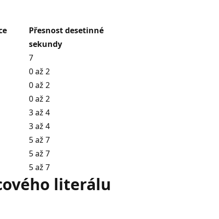
ce
Přesnost desetinné
sekundy
7
0 až 2
0 až 2
0 až 2
3 až 4
3 až 4
5 až 7
5 až 7
5 až 7
ového literálu