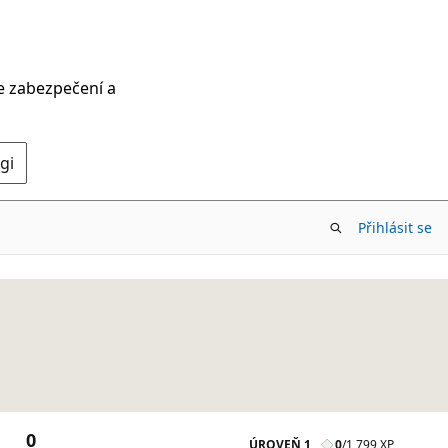
ce zabezpečení a
gi
Přihlásit se
0
ÚROVEŇ 1
0
/
1 799 XP