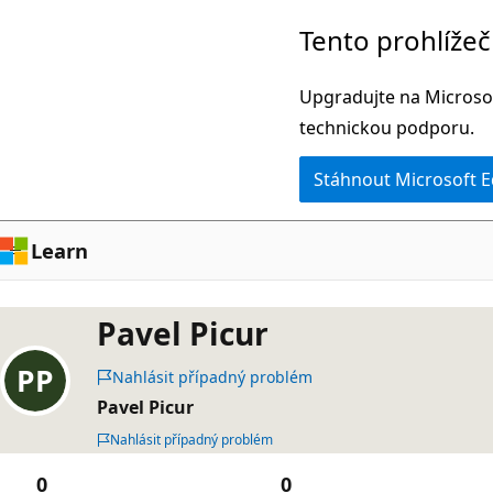
Přeskočit
Tento prohlíže
na
hlavní
Upgradujte na Microsof
obsah
technickou podporu.
Stáhnout Microsoft 
Learn
Pavel Picur
Nahlásit případný problém
Pavel Picur
Nahlásit případný problém
0
0