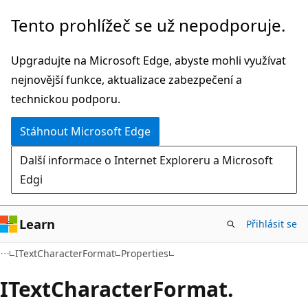
Přeskočit
Přeskočit
Tento prohlížeč se už nepodporuje.
na
na
hlavní
navigaci
Upgradujte na Microsoft Edge, abyste mohli využívat
obsah
na
nejnovější funkce, aktualizace zabezpečení a
stránce
technickou podporu.
Stáhnout Microsoft Edge
Další informace o Internet Exploreru a Microsoft
Edgi
Learn
Přihlásit se
C#
ITextCharacterFormat
Properties
IText
Character
Format.