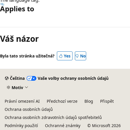
Applies to
Režim
čtení
Váš názor
zakázán
Byla tato stránka užitečná?
Yes
No
Čeština
Vaše volby ochrany osobních údajů
Motiv
Právní omezení AI
Předchozí verze
Blog
Přispět
Ochrana osobních údajů
Ochrana osobních zdravotních údajů spotřebitelů
Podmínky použití
Ochranné známky
© Microsoft 2026