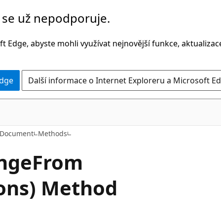
č se už nepodporuje.
t Edge, abyste mohli využívat nejnovější funkce, aktualiza
Edge
Další informace o Internet Exploreru a Microsoft Ed
C#
tDocument
Methods
nge
From
ions) Method