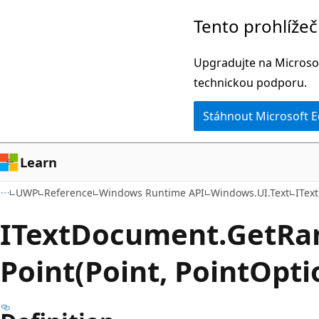
Přeskočit
Přeskočit
Tento prohlíže
na
na
hlavní
navigaci
Upgradujte na Microsof
obsah
na
technickou podporu.
stránce
Stáhnout Microsoft 
Learn
UWP
Reference
Windows Runtime API
Windows.UI.Text
ITex
IText
Document.
Get
Ra
Point(Point, PointOpt