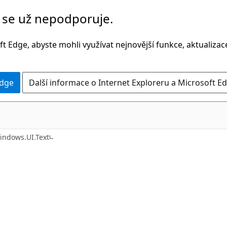
č se už nepodporuje.
t Edge, abyste mohli využívat nejnovější funkce, aktualiza
Edge
Další informace o Internet Exploreru a Microsoft Ed
C#
indows.UI.Text