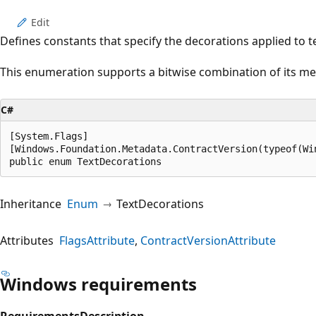
Edit
Defines constants that specify the decorations applied to te
This enumeration supports a bitwise combination of its m
C#
[System.Flags]

[Windows.Foundation.Metadata.ContractVersion(typeof(Wi
public enum TextDecorations
Inheritance
Enum
TextDecorations
Attributes
FlagsAttribute
ContractVersionAttribute
Windows requirements
Requirements
Description