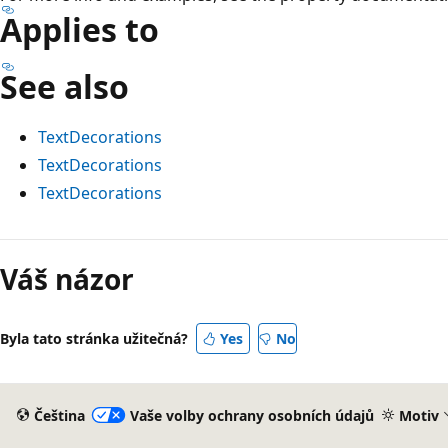
Applies to
See also
TextDecorations
TextDecorations
TextDecorations
Váš názor
Byla tato stránka užitečná?
Yes
No
Čeština
Vaše volby ochrany osobních údajů
Motiv