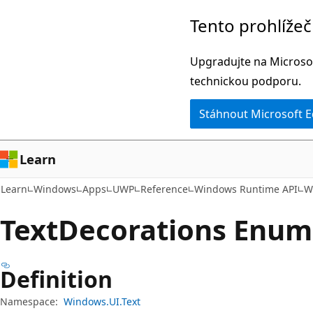
Přeskočit
Přeskočit
Tento prohlíže
na
na
hlavní
navigaci
Upgradujte na Microsof
obsah
na
technickou podporu.
stránce
Stáhnout Microsoft 
Learn
Learn
Windows
Apps
UWP
Reference
Windows Runtime API
W
Text
Decorations Enum
Definition
Namespace:
Windows.UI.Text