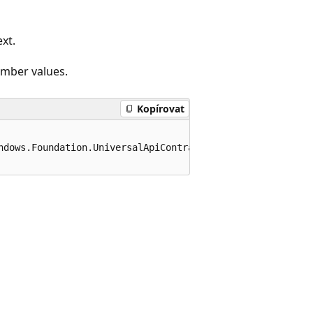
xt.
ember values.
Kopírovat
ndows.Foundation.UniversalApiContract), 262144)]
