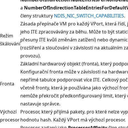
a
NumberOfIndirectionTableEntriesForDefault
členy struktury
NDIS_NIC_SWITCH_CAPABILITIES
.
Zásada přepínače VM pro každý VPort, která řídí, 
jeho ITE zpracovávány za běhu. Může to být stati
Režim
přesuny ITE kvůli změnám zatížení) nebo dynami
škálování
(rozšíření a sloučování v závislosti na aktuálním za
provozu).
Základní hardwarový objekt (fronta), který podpor
Konfigurační fronta může v závislosti na hardwar
nepřímé tabulce podporovat více ITE. Celkový poče
Fronta
včetně fronty, která je používána jako výchozí fron
nemůže překročit předkonfigurovaný limit, který
nastavuje správce.
Výchozí
Procesor, který přijímá pakety, pro které nelze vyp
procesor
hodnotu hash. Každý VPort má výchozí procesor.
Procesor zadaný jako
ProcessorAffinity
člen stru