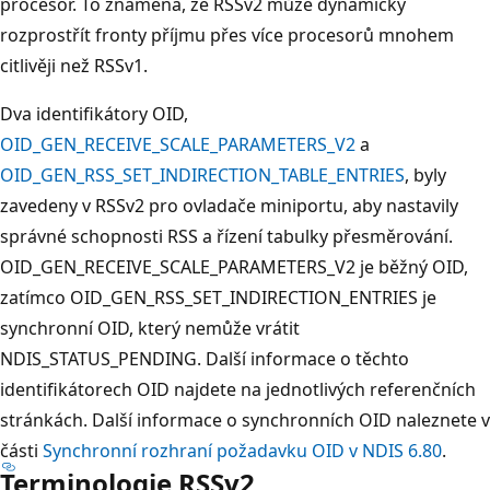
procesor. To znamená, že RSSv2 může dynamicky
rozprostřít fronty příjmu přes více procesorů mnohem
citlivěji než RSSv1.
Dva identifikátory OID,
OID_GEN_RECEIVE_SCALE_PARAMETERS_V2
a
OID_GEN_RSS_SET_INDIRECTION_TABLE_ENTRIES
, byly
zavedeny v RSSv2 pro ovladače miniportu, aby nastavily
správné schopnosti RSS a řízení tabulky přesměrování.
OID_GEN_RECEIVE_SCALE_PARAMETERS_V2 je běžný OID,
zatímco OID_GEN_RSS_SET_INDIRECTION_ENTRIES je
synchronní OID, který nemůže vrátit
NDIS_STATUS_PENDING. Další informace o těchto
identifikátorech OID najdete na jednotlivých referenčních
stránkách. Další informace o synchronních OID naleznete v
části
Synchronní rozhraní požadavku OID v NDIS 6.80
.
Terminologie RSSv2