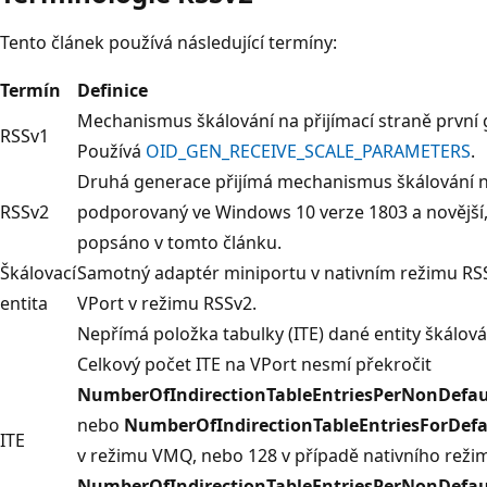
Tento článek používá následující termíny:
Termín
Definice
Mechanismus škálování na přijímací straně první
RSSv1
Používá
OID_GEN_RECEIVE_SCALE_PARAMETERS
.
Druhá generace přijímá mechanismus škálování n
RSSv2
podporovaný ve Windows 10 verze 1803 a novější, 
popsáno v tomto článku.
Škálovací
Samotný adaptér miniportu v nativním režimu RS
entita
VPort v režimu RSSv2.
Nepřímá položka tabulky (ITE) dané entity škálová
Celkový počet ITE na VPort nesmí překročit
NumberOfIndirectionTableEntriesPerNonDefau
nebo
NumberOfIndirectionTableEntriesForDefa
ITE
v režimu VMQ, nebo 128 v případě nativního reži
NumberOfIndirectionTableEntriesPerNonDefau