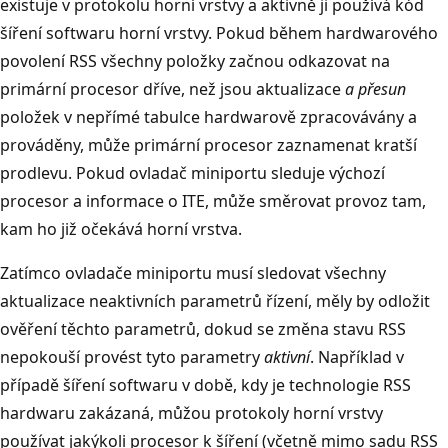
existuje v protokolu horní vrstvy a aktivně ji používá kód
šíření softwaru horní vrstvy. Pokud během hardwarového
povolení RSS všechny položky začnou odkazovat na
primární procesor dříve, než jsou aktualizace
a přesun
položek v nepřímé tabulce hardwarově zpracovávány a
prováděny, může primární procesor zaznamenat kratší
prodlevu. Pokud ovladač miniportu sleduje výchozí
procesor a informace o ITE, může směrovat provoz tam,
kam ho již očekává horní vrstva.
Zatímco ovladače miniportu musí sledovat všechny
aktualizace neaktivních parametrů řízení, měly by odložit
ověření těchto parametrů, dokud se změna stavu RSS
nepokouší provést tyto parametry
aktivní
. Například v
případě šíření softwaru v době, kdy je technologie RSS
hardwaru zakázaná, můžou protokoly horní vrstvy
používat jakýkoli procesor k šíření (včetně mimo sadu RSS