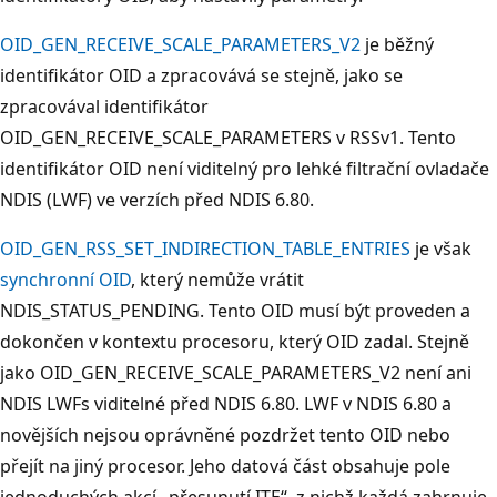
OID_GEN_RECEIVE_SCALE_PARAMETERS_V2
je běžný
identifikátor OID a zpracovává se stejně, jako se
zpracovával identifikátor
OID_GEN_RECEIVE_SCALE_PARAMETERS v RSSv1. Tento
identifikátor OID není viditelný pro lehké filtrační ovladače
NDIS (LWF) ve verzích před NDIS 6.80.
OID_GEN_RSS_SET_INDIRECTION_TABLE_ENTRIES
je však
synchronní OID
, který nemůže vrátit
NDIS_STATUS_PENDING. Tento OID musí být proveden a
dokončen v kontextu procesoru, který OID zadal. Stejně
jako OID_GEN_RECEIVE_SCALE_PARAMETERS_V2 není ani
NDIS LWFs viditelné před NDIS 6.80. LWF v NDIS 6.80 a
novějších nejsou oprávněné pozdržet tento OID nebo
přejít na jiný procesor. Jeho datová část obsahuje pole
jednoduchých akcí „přesunutí ITE“, z nichž každá zahrnuje