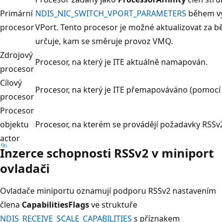
Primární
NDIS_NIC_SWITCH_VPORT_PARAMETERS
během vy
procesor
VPort. Tento procesor je možné aktualizovat za b
určuje, kam se směruje provoz VMQ.
Zdrojový
Procesor, na který je ITE aktuálně namapován.
procesor
Cílový
Procesor, na který je ITE přemapováváno (pomocí
procesor
Procesor
objektu
Procesor, na kterém se provádějí požadavky RSSv
actor
Inzerce schopnosti RSSv2 v miniport
ovladači
Ovladače miniportu oznamují podporu RSSv2 nastavením
člena
CapabilitiesFlags
ve struktuře
NDIS_RECEIVE_SCALE_CAPABILITIES
s příznakem