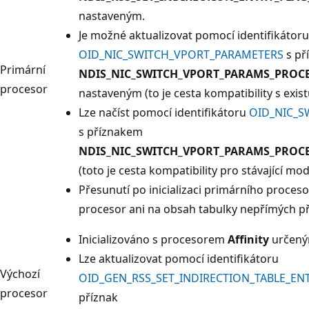
nastaveným.
Je možné aktualizovat pomocí identifikátoru
OID_NIC_SWITCH_VPORT_PARAMETERS
s př
Primární
NDIS_NIC_SWITCH_VPORT_PARAMS_PROC
procesor
nastaveným (to je cesta kompatibility s exist
Lze načíst pomocí identifikátoru
OID_NIC_S
s příznakem
NDIS_NIC_SWITCH_VPORT_PARAMS_PROC
(toto je cesta kompatibility pro stávající mo
Přesunutí po inicializaci primárního proces
procesor ani na obsah tabulky nepřímých p
Inicializováno s procesorem
Affinity
určeným
Lze aktualizovat pomocí identifikátoru
Výchozí
OID_GEN_RSS_SET_INDIRECTION_TABLE_ENT
procesor
příznak