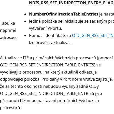
NDIS_RSS_SET_INDIRECTION_ENTRY_FLA
NumberOfIndirectionTableEntries
je nast
Jediná položka se inicializuje se zadaným 
Tabulka
vytváření VPortu.
nepřímé
Pomocí identifikátoru
OID_GEN_RSS_SET_IN
adresace
lze provést aktualizaci.
Aktualizace ITE a primárních/výchozích procesorů (pomocí
OID_GEN_RSS_SET_INDIRECTION_TABLE_ENTRIES) se
vyvolávají z procesoru, na který aktuálně odkazuje
odpovídající položka. Pro daný VPort horní vrstva zajišťuje,
že za těchto okolností nebudou vydány žádné OIDy
OID_GEN_RSS_SET_INDIRECTION_TABLE_ENTRIES pro
přesunutí ITE nebo nastavení primárních/výchozích
procesorů: