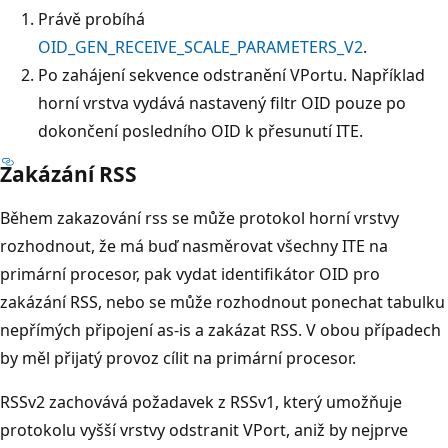
Právě probíhá
OID_GEN_RECEIVE_SCALE_PARAMETERS_V2
.
Po zahájení sekvence odstranění VPortu. Například
horní vrstva vydává nastavený filtr OID pouze po
dokončení posledního OID k přesunutí ITE.
Zakázání RSS
Během zakazování rss se může protokol horní vrstvy
rozhodnout, že má buď nasměrovat všechny ITE na
primární procesor, pak vydat identifikátor OID pro
zakázání RSS, nebo se může rozhodnout ponechat tabulku
nepřímých připojení as-is a zakázat RSS. V obou případech
by měl přijatý provoz cílit na primární procesor.
RSSv2 zachovává požadavek z RSSv1, který umožňuje
protokolu vyšší vrstvy odstranit VPort, aniž by nejprve