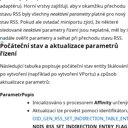
adaptéru). Horní vrstvy zajišťují, aby v okamžiku přechodu
stavu RSS byly všechny
neaktivní parametry
platné pro nový
stav RSS. Pokud ale ovladač miniportu zjistí, že některé
sledované
neaktivní
parametry řízení jsou neplatné, měl by i
nadále ověřit parametry a selhat při přechodu stavu RSS.
Počáteční stav a aktualizace parametrů
řízení
Následující tabulka popisuje počáteční stav entity škálování
po vytvoření (například po vytvoření VPortu) a způsob
aktualizace parametrů:
Parametr
Popis
Inicializováno s procesorem
Affinity
určeným
Aktualizaci lze provést pomocí identifikátor
OID_GEN_RSS_SET_INDIRECTION_TABLE_ENT
NDIS_RSS_SET_INDIRECTION_ENTRY_FLA