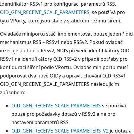
Identifikátor RSSv1 pro konfiguraci parametrů RSS,
OID_GEN_RECEIVE_SCALE_PARAMETERS
, se používá pro
tyto VPorty, které jsou stále v statickém režimu šíření.
Ovladače miniportu stačí implementovat pouze jeden řídicí
mechanismus RSS – RSSv1 nebo RSSv2. Pokud ovladač
inzeruje podporu RSSv2, NDIS převede identifikátory OID
RSSv1 na identifikátory OID RSSv2 v případě potřeby pro
konfiguraci šíření podle VPortu. Ovladač miniportu musí
podporovat dva nové OIDy a upravit chování OID RSSv1
OID_GEN_RECEIVE_SCALE_PARAMETERS následujícím
způsobem:
OID_GEN_RECEIVE_SCALE_PARAMETERS
se používá
pouze pro požadavky dotazů v RSSv2 a ne pro
nastavení parametrů RSS.
OID_GEN_RECEIVE_SCALE_PARAMETERS_V2
je dotaz a