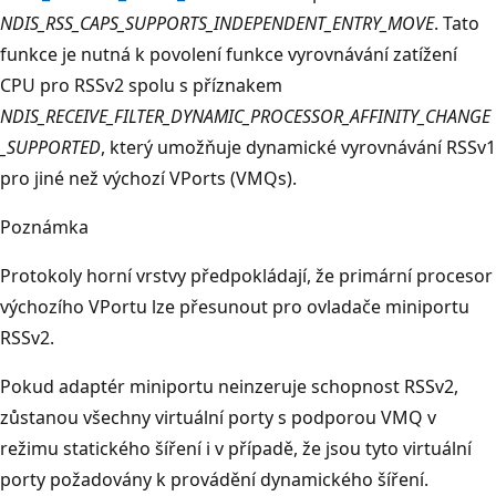
NDIS_RSS_CAPS_SUPPORTS_INDEPENDENT_ENTRY_MOVE
. Tato
funkce je nutná k povolení funkce vyrovnávání zatížení
CPU pro RSSv2 spolu s příznakem
NDIS_RECEIVE_FILTER_DYNAMIC_PROCESSOR_AFFINITY_CHANGE
_SUPPORTED
, který umožňuje dynamické vyrovnávání RSSv1
pro jiné než výchozí VPorts (VMQs).
Poznámka
Protokoly horní vrstvy předpokládají, že primární procesor
výchozího VPortu lze přesunout pro ovladače miniportu
RSSv2.
Pokud adaptér miniportu neinzeruje schopnost RSSv2,
zůstanou všechny virtuální porty s podporou VMQ v
režimu statického šíření i v případě, že jsou tyto virtuální
porty požadovány k provádění dynamického šíření.