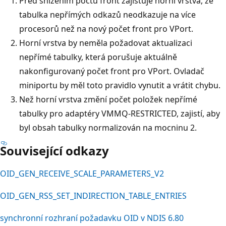
Před snížením počtu front zajišťuje horní vrstva, že
tabulka nepřímých odkazů neodkazuje na více
procesorů než na nový počet front pro VPort.
Horní vrstva by neměla požadovat aktualizaci
nepřímé tabulky, která porušuje aktuálně
nakonfigurovaný počet front pro VPort. Ovladač
miniportu by měl toto pravidlo vynutit a vrátit chybu.
Než horní vrstva změní počet položek nepřímé
tabulky pro adaptéry VMMQ-RESTRICTED, zajistí, aby
byl obsah tabulky normalizován na mocninu 2.
Související odkazy
OID_GEN_RECEIVE_SCALE_PARAMETERS_V2
OID_GEN_RSS_SET_INDIRECTION_TABLE_ENTRIES
synchronní rozhraní požadavku OID v NDIS 6.80