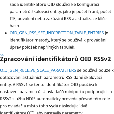
sada identifikátoru OID sloužící ke konfiguraci
parametrů škálovací entity, jako je počet front, počet
ITE, povolení nebo zakázání RSS a aktualizace klíče
hash.
OID_GEN_RSS_SET_INDIRECTION_TABLE_ENTRIES
je
identifikátor metody, který se používá k provádění
úprav položek nepřímých tabulek.
Zpracování identifikátorů OID RSSv2
OID_GEN_RECEIVE_SCALE_PARAMETERS
se používá pouze k
dotazování aktuálních parametrů RSS dané škálovací
entity. V RSSv1 se tento identifikátor OID používá k
nastavení parametrů. U ovladačů miniportu podporujících
RSSv2 služba NDIS automaticky provede převod této role
pro ovladač a místo toho vydá následující dvě
identifikátory OID, aby nastavily parametry.