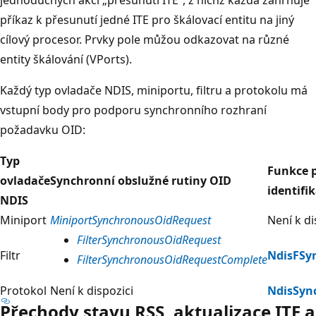
příkaz k přesunutí jedné ITE pro škálovací entitu na jiný
cílový procesor. Prvky pole můžou odkazovat na různé
entity škálování (VPorts).
Každý typ ovladače NDIS, miniportu, filtru a protokolu má
vstupní body pro podporu synchronního rozhraní
požadavku OID:
Typ
Funkce 
ovladače
Synchronní obslužné rutiny OID
identifi
NDIS
Miniport
MiniportSynchronousOidRequest
Není k di
FilterSynchronousOidRequest
Filtr
NdisFSy
FilterSynchronousOidRequestComplete
Protokol
Není k dispozici
NdisSyn
Přechody stavu RSS, aktualizace ITE a