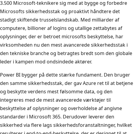
3.500 Microsoft-teknikere sig med at bygge og forbedre
Microsofts sikkerhedsstak og proaktivt håndtere det
stadigt skiftende trusselslandskab. Med milliarder af
computere, billioner af logins og utallige zettabytes af
oplysninger, der er betroet microsofts beskyttelse, har
virksomheden nu den mest avancerede sikkerhedsstak i
den tekniske branche og betragtes bredt som den globale
leder i kampen mod ondsindede aktører.
Power BI bygger på dette stærke fundament. Den bruger
den samme sikkerhedsstak, der gav Azure ret til at betjene
og beskytte verdens mest følsomme data, og den
integreres med de mest avancerede værktøjer til
beskyttelse af oplysninger og overholdelse af angivne
standarder i Microsoft 365. Derudover leverer den
sikkerhed via flere lags sikkerhedsforanstaltninger, hvilket
resulterer i end-to-end-beskyttelse, der er designet til at