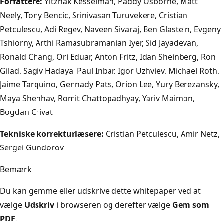
Forfattere:
Yitzhak Kesselman, Paddy Osborne, Matt
Neely, Tony Bencic, Srinivasan Turuvekere, Cristian
Petculescu, Adi Regev, Naveen Sivaraj, Ben Glastein, Evgeny
Tshiorny, Arthi Ramasubramanian Iyer, Sid Jayadevan,
Ronald Chang, Ori Eduar, Anton Fritz, Idan Sheinberg, Ron
Gilad, Sagiv Hadaya, Paul Inbar, Igor Uzhviev, Michael Roth,
Jaime Tarquino, Gennady Pats, Orion Lee, Yury Berezansky,
Maya Shenhav, Romit Chattopadhyay, Yariv Maimon,
Bogdan Crivat
Tekniske korrekturlæsere:
Cristian Petculescu, Amir Netz,
Sergei Gundorov
Bemærk
Du kan gemme eller udskrive dette whitepaper ved at
vælge
Udskriv
i browseren og derefter vælge
Gem som
PDF
.