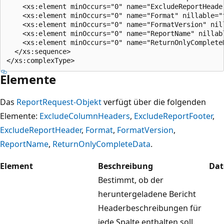
    <xs:element minOccurs="0" name="ExcludeReportHeade
    <xs:element minOccurs="0" name="Format" nillable="t
    <xs:element minOccurs="0" name="FormatVersion" nill
    <xs:element minOccurs="0" name="ReportName" nillabl
    <xs:element minOccurs="0" name="ReturnOnlyComplete
  </xs:sequence>

Elemente
Das
ReportRequest-Objekt
verfügt über die folgenden
Elemente:
ExcludeColumnHeaders
,
ExcludeReportFooter
,
ExcludeReportHeader
,
Format
,
FormatVersion
,
ReportName
,
ReturnOnlyCompleteData
.
Element
Beschreibung
Dat
Bestimmt, ob der
heruntergeladene Bericht
Headerbeschreibungen für
jede Spalte enthalten soll.