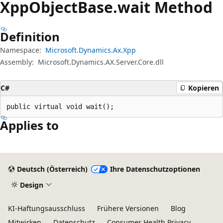
Xpp
Object
Base.
wait Method
Definition
Namespace:
Microsoft.Dynamics.Ax.Xpp
Assembly:
Microsoft.Dynamics.AX.Server.Core.dll
C#
Kopieren
public virtual void wait();
Applies to
Lesemodus
deaktiviert
Deutsch (Österreich)
Ihre Datenschutzoptionen
Design
KI-Haftungsausschluss
Frühere Versionen
Blog
Mitwirken
Datenschutz
Consumer Health Privacy