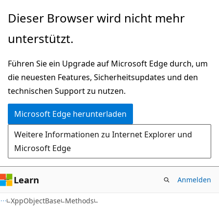
Zu
Zur
Dieser Browser wird nicht mehr
Hauptinhalt
Seitennavigation
unterstützt.
wechseln
springen
Führen Sie ein Upgrade auf Microsoft Edge durch, um
die neuesten Features, Sicherheitsupdates und den
technischen Support zu nutzen.
Microsoft Edge herunterladen
Weitere Informationen zu Internet Explorer und
Microsoft Edge
Learn
Anmelden
C#
XppObjectBase
Methods