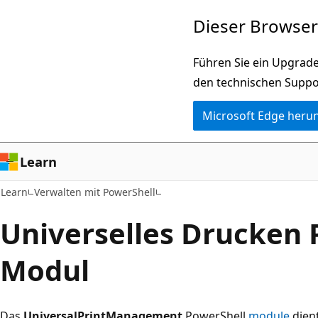
Zu
Dieser Browser 
Hauptinhalt
wechseln
Führen Sie ein Upgrade
den technischen Suppo
Microsoft Edge heru
Learn
Learn
Verwalten mit PowerShell
Universelles Drucken 
Modul
Das
UniversalPrintManagement
PowerShell
module
dien