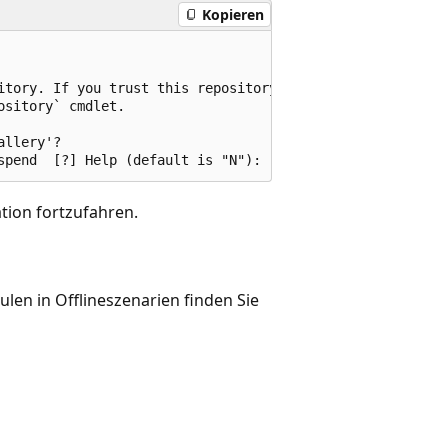
Kopieren
itory. If you trust this repository, change

sitory` cmdlet.

llery'?

ation fortzufahren.
len in Offlineszenarien finden Sie