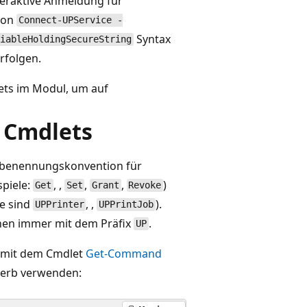
teraktive Anmeldung für
 von
Connect-UPService -
Syntax
iableHoldingSecureString
rfolgen.
ets im Modul, um auf
 Cmdlets
dbenennungskonvention für
spiele:
, ,
,
,
)
Get
Set
Grant
Revoke
le sind
, ,
).
UPPrinter
UPPrintJob
nen immer mit dem Präfix
.
UP
, mit dem Cmdlet
Get-Command
erb verwenden: