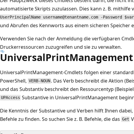
Der Hauptzweck dieses Cmdlets besteht darin, die nicht in
automatisierte Skripts zuzulassen. Dies kann z. B. mithilfe
UserPrincipalName username@tenantname.com -Password $var
und Abrufen des Kennworts aus einem sicheren Speicher e
Verwenden Sie nach der Anmeldung die verfügbaren Cmdl
Druckerressourcen zuzugreifen und sie zu verwalten.
UniversalPrintManagement
UniversalPrintManagement-Cmdlets folgen einer standar
PowerShell,
. Das Verb beschreibt die Aktion (Bei
VERB-NOUN
und das Substantiv beschreibt den Ressourcentyp (Beispie
Substantive in UniversalPrintManagement begin
UPAccess
Die Kenntnis der Substantive und Verben hilft Ihnen dabei
Befehle zu finden. So suchen Sie z. B. Befehle, die das
V
Get