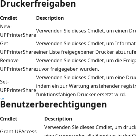
Druckerfreigaben
Cmdlet
Description
New-
Verwenden Sie dieses Cmdlet, um einen Dru
UPPrinterShare
Get-
Verwenden Sie dieses Cmdlet, um Informat
UPPrinterShare
einer Liste freigegebener Drucker abzurufe
Remove-
Verwenden Sie dieses Cmdlet, um die Frei
UPPrinterShare
zuvor freigegeben wurden.
Verwenden Sie dieses Cmdlet, um eine Druc
Set-
indem ein zur Wartung anstehender registr
UPPrinterShare
funktionsfähigen Drucker ersetzt wird.
Benutzerberechtigungen
Cmdlet
Description
Verwenden Sie dieses Cmdlet, um druck
Grant-UPAccess
eine Gruppe oder alle Benutzer in der 