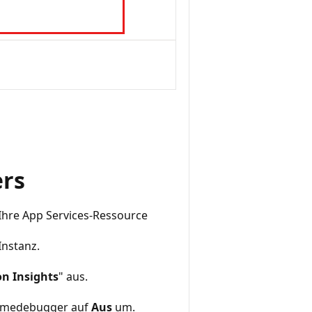
rs
hre App Services-Ressource
Instanz.
on Insights
" aus.
ahmedebugger auf
Aus
um.