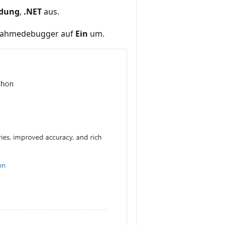
ndung
,
.NET
aus.
fnahmedebugger auf
Ein
um.