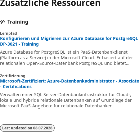
Zusätzliche Ressourcen
Training
Lernpfad
Konfigurieren und Migrieren zur Azure Database for PostgreSQL
DP-3021 - Training
Azure Database for PostgreSQL ist ein PaaS-Datenbankdienst
(Platform as a Service) in der Microsoft-Cloud. Er basiert auf der
relationalen Open-Source-Datenbank PostgreSQL und bietet
integrierte Hochverfügbarkeit, automatische Sicherung und
Wiederherstellung sowie umfassende Sicherheitsfunktionen. Das
Zertifizierung
Preismodell „Nutzungsbasierte Zahlung“ bietet vorhersehbare
Microsoft-Zertifiziert: Azure-Datenbankadministrator - Associate
Leistung und nahezu sofortige Skalierbarkeit. In diesem Lernpfad
- Certifications
lernen Sie die wichtigsten Features von PostgreSQL und ihre
Verwalten einer SQL Server-Datenbankinfrastruktur für Cloud-,
Funktionsweise in Azure
lokale und hybride relationale Datenbanken auf Grundlage der
Microsoft PaaS-Angebote für relationale Datenbanken.
Last updated on
08.07.2026