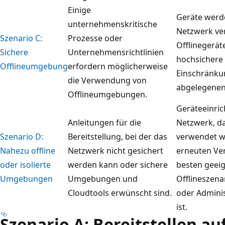
Einige
Geräte werde
unternehmenskritische
Netzwerk ve
Szenario C:
Prozesse oder
Offlinegerät
Sichere
Unternehmensrichtlinien
hochsicher
Offlineumgebung
erfordern möglicherweise
Einschränkun
die Verwendung von
abgelegenen
Offlineumgebungen.
Geräteeinric
Anleitungen für die
Netzwerk, d
Szenario D:
Bereitstellung, bei der das
verwendet wi
Nahezu offline
Netzwerk nicht gesichert
erneuten Ve
oder isolierte
werden kann oder sichere
besten geeig
Umgebungen
Umgebungen und
Offlineszena
Cloudtools erwünscht sind.
oder Admini
ist.
Szenario A: Bereitstellen au