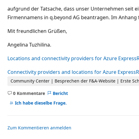
ä
s
aufgrund der Tatsache, dass unser Unternehmen seit 
s
i
Firmennamens in q.beyond AG beantragen. Im Anhang fi
g
k
Mit freundlichen Grüßen,
e
i
t
Angelina Tuzhilina.
s
p
u
Locations and connectivity providers for Azure Express
n
k
t
Connectivity providers and locations for Azure Express
e
Community Center | Besprechen der F&A-Website | Erste Sch
0 Kommentare
Bericht
Keine
Kommentare
Ich habe dieselbe Frage.
Zum Kommentieren anmelden