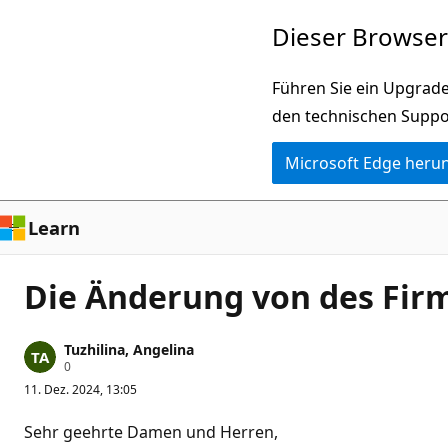
Zu
Dieser Browser 
Hauptinhalt
wechseln
Führen Sie ein Upgrade
den technischen Suppo
Microsoft Edge heru
Learn
Die Änderung von des Fir
Tuzhilina, Angelina
Z
0
u
11. Dez. 2024, 13:05
v
e
r
Sehr geehrte Damen und Herren,
l