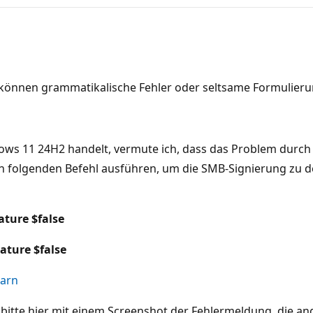
können grammatikalische Fehler oder seltsame Formulieru
ws 11 24H2 handelt, vermute ich, dass das Problem durch 
en folgenden Befehl ausführen, um die SMB-Signierung zu 
ature $false
ature $false
earn
itte hier mit einem Screenshot der Fehlermeldung, die ang