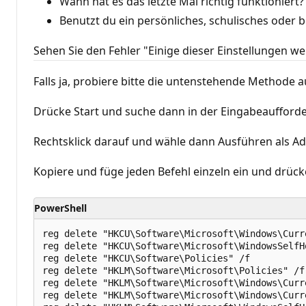
Wann hat es das letzte Mal richtig funktioniert?
s
i
Benutzt du ein persönliches, schulisches oder 
g
k
Sehen Sie den Fehler "Einige dieser Einstellungen w
e
i
t
Falls ja, probiere bitte die untenstehende Methode a
s
p
u
Drücke Start und suche dann in der Eingabeaufford
n
k
t
Rechtsklick darauf und wähle dann Ausführen als Ad
e
Kopiere und füge jeden Befehl einzeln ein und drück
PowerShell
reg delete "HKCU\Software\Microsoft\Windows\Curr
reg delete "HKCU\Software\Microsoft\WindowsSelfHo
reg delete "HKCU\Software\Policies" /f

reg delete "HKLM\Software\Microsoft\Policies" /f

reg delete "HKLM\Software\Microsoft\Windows\Curr
reg delete "HKLM\Software\Microsoft\Windows\Curr