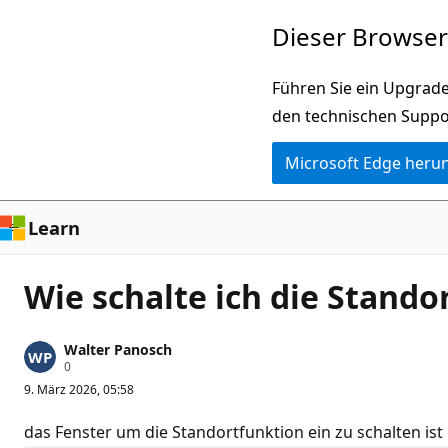
Zu
Dieser Browser 
Hauptinhalt
wechseln
Führen Sie ein Upgrade
den technischen Suppo
Microsoft Edge heru
Learn
Wie schalte ich die Stando
Walter Panosch
Z
0
u
9. März 2026, 05:58
v
e
r
das Fenster um die Standortfunktion ein zu schalten ist
l