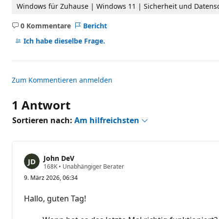
ä
Windows für Zuhause | Windows 11 | Sicherheit und Datens
s
s
0 Kommentare
Bericht
i
Keine
g
Kommentare
k
Ich habe dieselbe Frage.
e
i
t
s
p
Zum Kommentieren anmelden
u
n
k
1 Antwort
t
e
Sortieren nach:
Am hilfreichsten
John DeV
Z
168K
•
Unabhängiger Berater
u
9. März 2026, 06:34
v
e
r
Hallo, guten Tag!
l
ä
s