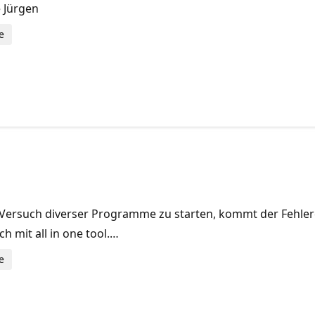
e Jürgen
e
m Versuch diverser Programme zu starten, kommt der Fehle
h mit all in one tool.…
e