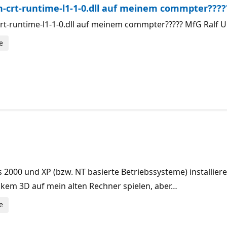
-crt-runtime-l1-1-0.dll auf meinem commpter????
rt-runtime-l1-1-0.dll auf meinem commpter????? MfG Ralf 
e
tiert.
000 und XP (bzw. NT basierte Betriebssysteme) installier
m 3D auf mein alten Rechner spielen, aber…
e