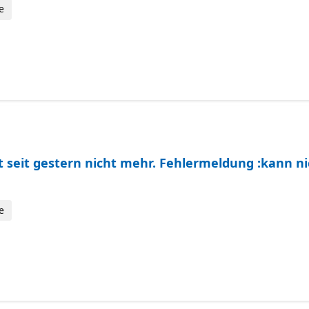
e
iert.
 seit gestern nicht mehr. Fehlermeldung :kann n
e