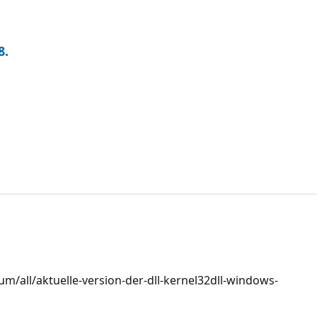
8.
m/all/aktuelle-version-der-dll-kernel32dll-windows-