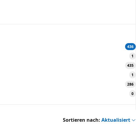
436
1
435
1
286
0
Sortieren nach:
Aktualisiert