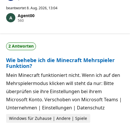
u
v
beantwortet
8. Aug. 2026, 13:04
e
Agent00
r
Z
560
l
u
ä
v
s
e
s
r
i
l
g
2 Antworten
ä
k
s
e
s
i
Wie behebe ich die Minecraft Mehrspieler
i
t
g
s
Funktion?
k
p
e
u
Mein Minecraft funktioniert nicht. Wenn ich auf den
i
n
t
k
Mehrspielermodus klicken will steht da nur: Bitte
s
t
p
e
überprüfen sie ihre Einstellungen bei ihrem
u
n
Microsoft Konto. Verschoben von Microsoft Teams |
k
Unternehmen | Einstellungen | Datenschutz
t
e
Windows für Zuhause | Andere | Spiele