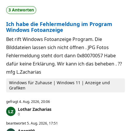
r
i
l
g
3 Antworten
ä
k
s
e
s
i
Ich habe die Fehlermeldung im Program
i
t
g
s
Windows Fotoanzeige
k
p
e
u
Bet rift Windows Fotoanzeige Program. Die
i
n
t
k
Bilddateien lassen sich nicht öffnen . JPG Fotos
s
t
p
e
Fehlermeldung steht dort dann 0x80070057 Habe
u
n
dafür keine Erklärung. Wir kann ich das beheben . ??
k
mfg L.Zacharias
t
e
Windows für Zuhause | Windows 11 | Anzeige und
Grafiken
gefragt
4. Aug. 2026, 20:06
Lothar Zacharias
Z
0
u
v
beantwortet
5. Aug. 2026, 17:51
e
Agent00