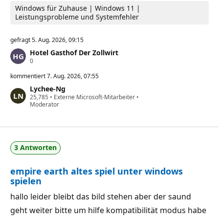
u
Windows für Zuhause | Windows 11 |
n
k
Leistungsprobleme und Systemfehler
t
e
gefragt
5. Aug. 2026, 09:15
Hotel Gasthof Der Zollwirt
Z
0
u
v
kommentiert
7. Aug. 2026, 07:55
e
Lychee-Ng
r
Z
25,785
l
•
Externe Microsoft-Mitarbeiter
•
u
Moderator
ä
v
s
e
s
r
i
l
g
ä
k
3 Antworten
s
e
s
i
i
t
empire earth altes spiel unter windows
g
s
k
p
spielen
e
u
i
n
hallo leider bleibt das bild stehen aber der saund
t
k
s
t
geht weiter bitte um hilfe kompatibilität modus habe
p
e