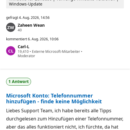
Windows-Update
gefragt
4. Aug. 2026, 14:56
Zaheen Wean
Z
40
u
v
kommentiert
6. Aug. 2026, 10:06
e
Carl-L
r
Z
19,410
l
•
Externe Microsoft-Mitarbeiter
•
u
Moderator
ä
v
s
e
s
r
i
l
g
ä
k
1 Antwort
s
e
s
i
i
t
Microsoft Konto: Telefonnummer
g
s
k
p
hinzufügen - finde keine Möglichkeit
e
u
i
n
Liebes Support Team, ich habe bereits alle Tipps
t
k
s
t
durchgelesen zum Hinzufügen einer Telefonnummer,
p
e
u
aber das alles funktioniert nicht, ich fürchte, da hat
n