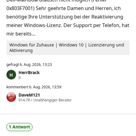
p
e
u
0x803F7001) Sehr geehrte Damen und Herren, ich
n
k
benötige Ihre Unterstützung bei der Reaktivierung
t
e
meiner Windows-Lizenz. Der Support per Telefon, hat
mir bereits…
Windows für Zuhause | Windows 10 | Lizenzierung und
Aktivierung
gefragt
6. Aug. 2026, 13:23
HerrBrack
Z
0
u
v
kommentiert
6. Aug. 2026, 13:59
e
DaveM121
r
Z
914.7K
l
•
Unabhängiger Berater
u
ä
v
s
e
s
r
i
l
g
1 Antwort
ä
k
s
e