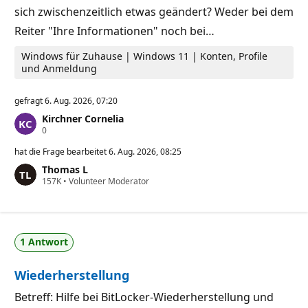
k
sich zwischenzeitlich etwas geändert? Weder bei dem
t
Reiter "Ihre Informationen" noch bei…
e
Windows für Zuhause | Windows 11 | Konten, Profile
und Anmeldung
gefragt
6. Aug. 2026, 07:20
Kirchner Cornelia
Z
0
u
v
hat die Frage bearbeitet
6. Aug. 2026, 08:25
e
Thomas L
r
Z
157K
l
•
Volunteer Moderator
u
ä
v
s
e
s
r
i
l
g
1 Antwort
ä
k
s
e
s
i
Wiederherstellung
i
t
g
s
k
p
Betreff: Hilfe bei BitLocker-Wiederherstellung und
e
u