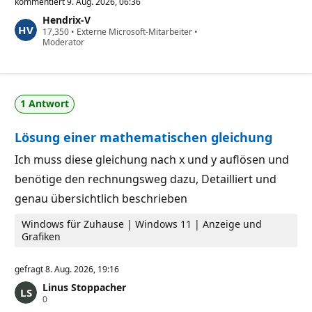
v
kommentiert
9. Aug. 2026, 06:36
e
Hendrix-V
r
Z
17,350
l
•
Externe Microsoft-Mitarbeiter
•
u
Moderator
ä
v
s
e
s
r
i
l
g
ä
k
1 Antwort
s
e
s
i
i
t
Lösung einer mathematischen gleichung
g
s
k
p
e
u
Ich muss diese gleichung nach x und y auflösen und
i
n
benötige den rechnungsweg dazu, Detailliert und
t
k
s
t
genau übersichtlich beschrieben
p
e
u
n
Windows für Zuhause | Windows 11 | Anzeige und
k
Grafiken
t
e
gefragt
8. Aug. 2026, 19:16
Linus Stoppacher
Z
0
u