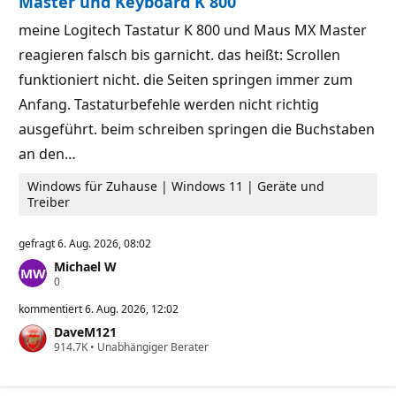
Master und Keyboard K 800
e
u
i
n
meine Logitech Tastatur K 800 und Maus MX Master
t
k
s
t
reagieren falsch bis garnicht. das heißt: Scrollen
p
e
u
funktioniert nicht. die Seiten springen immer zum
n
k
Anfang. Tastaturbefehle werden nicht richtig
t
ausgeführt. beim schreiben springen die Buchstaben
e
an den…
Windows für Zuhause | Windows 11 | Geräte und
Treiber
gefragt
6. Aug. 2026, 08:02
Michael W
Z
0
u
v
kommentiert
6. Aug. 2026, 12:02
e
DaveM121
r
Z
914.7K
l
•
Unabhängiger Berater
u
ä
v
s
e
s