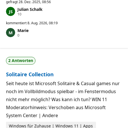
gefragt
28. Dez. 2025, 08:56
Julian Schalk
Z
10
u
v
kommentiert
8. Aug. 2026, 08:19
e
Marie
r
Z
0
l
u
ä
v
s
e
s
r
i
l
g
2 Antworten
ä
k
s
e
s
i
Solitaire Collection
i
t
g
s
k
p
Seit heute ist Microsoft Solitaire & Casual games nur
e
u
noch im Vollbildmodus spielbar - im Fenstermodus
i
n
t
k
nicht mehr möglich? Was kann ich tun? WIN 11
s
t
p
e
Moderatorhinweis: Verschoben aus Microsoft
u
n
System Center | Andere
k
t
e
Windows für Zuhause | Windows 11 | Apps