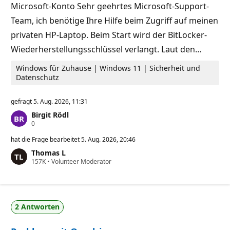
Microsoft-Konto Sehr geehrtes Microsoft-Support-
i
n
t
k
Team, ich benötige Ihre Hilfe beim Zugriff auf meinen
s
t
p
e
privaten HP-Laptop. Beim Start wird der BitLocker-
u
n
Wiederherstellungsschlüssel verlangt. Laut den…
k
t
e
Windows für Zuhause | Windows 11 | Sicherheit und
Datenschutz
gefragt
5. Aug. 2026, 11:31
Birgit Rödl
Z
0
u
v
hat die Frage bearbeitet
5. Aug. 2026, 20:46
e
Thomas L
r
Z
157K
l
•
Volunteer Moderator
u
ä
v
s
e
s
r
i
l
g
2 Antworten
ä
k
s
e
s
i