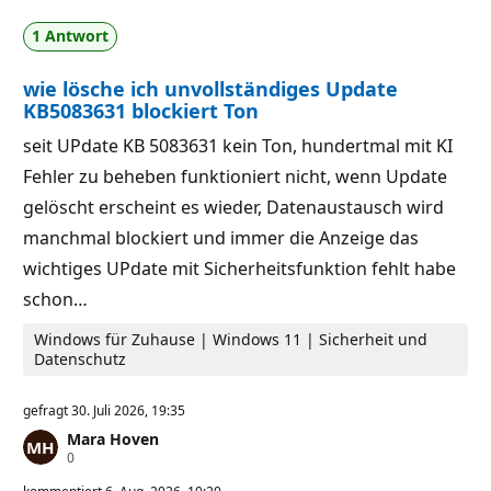
r
i
l
g
1 Antwort
ä
k
s
e
s
i
wie lösche ich unvollständiges Update
i
t
g
s
KB5083631 blockiert Ton
k
p
e
u
seit UPdate KB 5083631 kein Ton, hundertmal mit KI
i
n
t
k
Fehler zu beheben funktioniert nicht, wenn Update
s
t
p
e
gelöscht erscheint es wieder, Datenaustausch wird
u
n
manchmal blockiert und immer die Anzeige das
k
wichtiges UPdate mit Sicherheitsfunktion fehlt habe
t
e
schon…
Windows für Zuhause | Windows 11 | Sicherheit und
Datenschutz
gefragt
30. Juli 2026, 19:35
Mara Hoven
Z
0
u
v