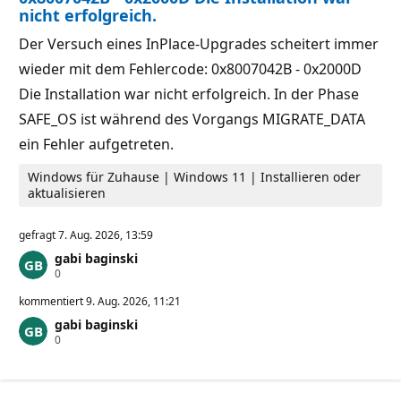
g
nicht erfolgreich.
k
e
Der Versuch eines InPlace-Upgrades scheitert immer
i
t
wieder mit dem Fehlercode: 0x8007042B - 0x2000D
s
p
Die Installation war nicht erfolgreich. In der Phase
u
n
SAFE_OS ist während des Vorgangs MIGRATE_DATA
k
ein Fehler aufgetreten.
t
e
Windows für Zuhause | Windows 11 | Installieren oder
aktualisieren
gefragt
7. Aug. 2026, 13:59
gabi baginski
Z
0
u
v
kommentiert
9. Aug. 2026, 11:21
e
gabi baginski
r
Z
0
l
u
ä
v
s
e
s
r
i