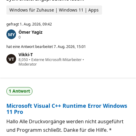
t
e
Windows für Zuhause | Windows 11 | Apps
gefragt
1. Aug. 2026, 09:42
Ömer Yagiz
Z
0
u
v
hat eine Antwort bearbeitet
7. Aug. 2026, 15:01
e
Vikki-T
r
Z
8,050
l
•
Externe Microsoft-Mitarbeiter
•
u
Moderator
ä
v
s
e
s
r
i
l
g
ä
k
1 Antwort
s
e
s
i
i
t
Microsoft Visual C++ Runtime Error Windows
g
s
k
p
11 Pro
e
u
i
n
Hallo Alle Druckvorgänge werden nicht ausgeführt
t
k
s
t
und Programm schließt. Danke für die Hilfe. *
p
e