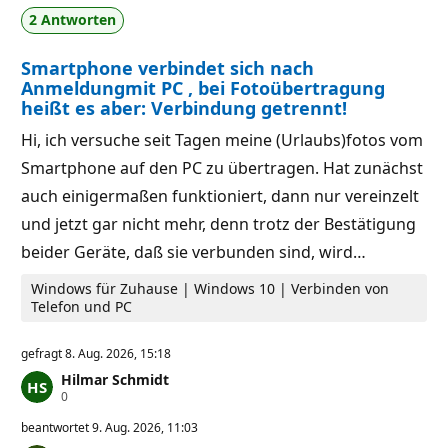
l
g
2 Antworten
ä
k
s
e
s
i
Smartphone verbindet sich nach
i
t
g
s
Anmeldungmit PC , bei Fotoübertragung
k
p
heißt es aber: Verbindung getrennt!
e
u
i
n
Hi, ich versuche seit Tagen meine (Urlaubs)fotos vom
t
k
s
t
Smartphone auf den PC zu übertragen. Hat zunächst
p
e
u
auch einigermaßen funktioniert, dann nur vereinzelt
n
k
und jetzt gar nicht mehr, denn trotz der Bestätigung
t
e
beider Geräte, daß sie verbunden sind, wird…
Windows für Zuhause | Windows 10 | Verbinden von
Telefon und PC
gefragt
8. Aug. 2026, 15:18
Hilmar Schmidt
Z
0
u
v
beantwortet
9. Aug. 2026, 11:03
e