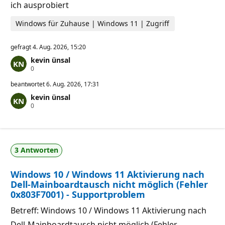
u
ich ausprobiert
n
k
Windows für Zuhause | Windows 11 | Zugriff
t
e
gefragt
4. Aug. 2026, 15:20
kevin ünsal
Z
0
u
v
beantwortet
6. Aug. 2026, 17:31
e
kevin ünsal
r
Z
0
l
u
ä
v
s
e
s
r
i
l
g
3 Antworten
ä
k
s
e
s
i
Windows 10 / Windows 11 Aktivierung nach
i
t
g
s
Dell-Mainboardtausch nicht möglich (Fehler
k
p
0x803F7001) - Supportproblem
e
u
i
n
Betreff: Windows 10 / Windows 11 Aktivierung nach
t
k
s
t
Dell-Mainboardtausch nicht möglich (Fehler