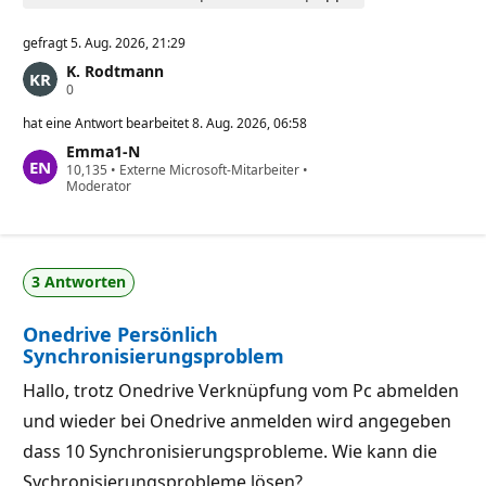
gefragt
5. Aug. 2026, 21:29
K. Rodtmann
Z
0
u
v
hat eine Antwort bearbeitet
8. Aug. 2026, 06:58
e
Emma1-N
r
Z
10,135
l
•
Externe Microsoft-Mitarbeiter
•
u
Moderator
ä
v
s
e
s
r
i
l
g
ä
k
3 Antworten
s
e
s
i
i
t
Onedrive Persönlich
g
s
k
p
Synchronisierungsproblem
e
u
i
n
Hallo, trotz Onedrive Verknüpfung vom Pc abmelden
t
k
s
t
und wieder bei Onedrive anmelden wird angegeben
p
e
u
dass 10 Synchronisierungsprobleme. Wie kann die
n
k
Sychronisierungsprobleme lösen?