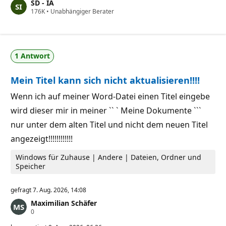
SD - IA
r
Z
176K
l
•
Unabhängiger Berater
u
ä
v
s
e
s
r
i
l
g
1 Antwort
ä
k
s
e
s
i
Mein Titel kann sich nicht aktualisieren!!!!
i
t
g
s
k
p
Wenn ich auf meiner Word-Datei einen Titel eingebe
e
u
wird dieser mir in meiner `` ` Meine Dokumente ```
i
n
t
k
nur unter dem alten Titel und nicht dem neuen Titel
s
t
p
e
angezeigt!!!!!!!!!!!!
u
n
k
Windows für Zuhause | Andere | Dateien, Ordner und
t
Speicher
e
gefragt
7. Aug. 2026, 14:08
Maximilian Schäfer
Z
0
u