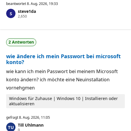
v
beantwortet
8. Aug. 2026, 19:33
e
steve1da
r
Z
2,650
l
u
ä
v
s
e
s
r
i
l
g
2 Antworten
ä
k
s
e
s
i
wie ändere ich mein Passwort bei microsoft
i
t
g
s
konto?
k
p
e
u
wie kann ich mein Passwort bei meinem Microsoft
i
n
t
k
konto ändern? ich möchte eine Neuinstallation
s
t
p
e
vornehgmen
u
n
Windows für Zuhause | Windows 10 | Installieren oder
k
aktualisieren
t
e
gefragt
8. Aug. 2026, 11:05
Till Uhlmann
Z
0