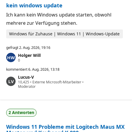
s
i
kein windows update
i
t
g
s
k
p
Ich kann kein Windows update starten, obwohl
e
u
mehrere zur Verfügung stehen.
i
n
t
k
s
t
Windows für Zuhause | Windows 11 | Windows-Update
p
e
u
n
gefragt
2. Aug. 2026, 19:16
k
t
Holger Will
e
Z
0
u
v
kommentiert
6. Aug. 2026, 13:18
e
Lucus-V
r
Z
10,425
l
•
Externe Microsoft-Mitarbeiter
•
u
Moderator
ä
v
s
e
s
r
i
l
g
ä
k
2 Antworten
s
e
s
i
i
t
Windows 11 Probleme mit Logitech Maus MX
g
s
k
p