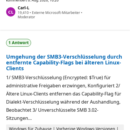
kommentiert
6. Aug. 2026, 10:20
e
Carl-L
r
Z
19,410
l
•
Externe Microsoft-Mitarbeiter
•
u
Moderator
ä
v
s
e
s
r
i
l
g
ä
k
1 Antwort
s
e
s
i
i
t
Umgehung der SMB3-Verschlüsselung durch
g
s
k
p
entfernte Capability-Flags bei älteren Linux-
e
u
Clients
i
n
t
k
1/ SMB3-Verschlüsselung (Encrypted: $True) für
s
t
p
e
administrative Freigaben erzwingen, Konfiguriert 2/
u
n
Ältere Linux-Clients entfernen das Capability-Flag für
k
t
Dialekt-Verschlüsselung während der Aushandlung,
e
Beobachtet 3/ Unverschlüsselte SMB 3.02-
Sitzungen…
Windows für Zuhause | Vorherige Windows-Versionen |