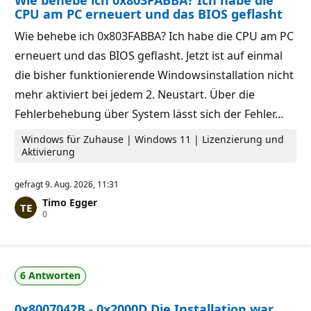
CPU am PC erneuert und das BIOS geflasht
Wie behebe ich 0x803FABBA? Ich habe die CPU am PC
erneuert und das BIOS geflasht. Jetzt ist auf einmal
die bisher funktionierende Windowsinstallation nicht
mehr aktiviert bei jedem 2. Neustart. Über die
Fehlerbehebung über System lässt sich der Fehler…
Windows für Zuhause | Windows 11 | Lizenzierung und
Aktivierung
gefragt
9. Aug. 2026, 11:31
Timo Egger
Z
0
u
v
e
r
l
6 Antworten
ä
s
s
0x8007042B - 0x2000D Die Installation war
i