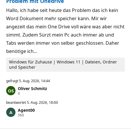
Problem mit Onedrive
i
t
g
s
k
p
Hallo, ich habe seit heute das Problem das ich kein
e
u
Word Dokument mehr speicher kann. Mir wir
i
n
t
k
angezeit das mein One Drive voll wäre was aber nicht
s
t
p
e
simmt. Zudem Sürzt mein Pc auch immer ab und
u
n
Tabs werden immer von selber geschlossen. Daher
k
t
benötige ich…
e
Windows für Zuhause | Windows 11 | Dateien, Ordner
und Speicher
gefragt
5. Aug. 2026, 14:44
Oliver Schmitz
Z
0
u
v
beantwortet
5. Aug. 2026, 18:00
e
Agent00
r
Z
560
l
u
ä
v
s
e
s