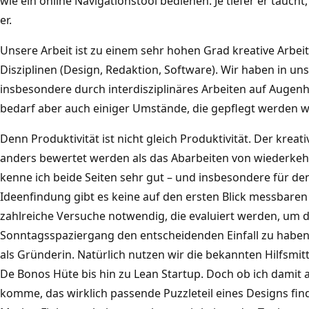
wie ein online Navigationstool bedienen. Je tiefer er tauch
er.
Unsere Arbeit ist zu einem sehr hohen Grad kreative Arbei
Disziplinen (Design, Redaktion, Software). Wir haben in un
insbesondere durch interdisziplinäres Arbeiten auf Augenh
bedarf aber auch einiger Umstände, die gepflegt werden w
Denn Produktivität ist nicht gleich Produktivität. Der krea
anders bewertet werden als das Abarbeiten von wiederkeh
kenne ich beide Seiten sehr gut – und insbesondere für de
Ideenfindung gibt es keine auf den ersten Blick messbaren 
zahlreiche Versuche notwendig, die evaluiert werden, um 
Sonntagsspaziergang den entscheidenden Einfall zu haben. 
als Gründerin. Natürlich nutzen wir die bekannten Hilfsmi
De Bonos Hüte bis hin zu Lean Startup. Doch ob ich damit 
komme, das wirklich passende Puzzleteil eines Designs fi