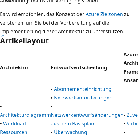
Anwendungsteams zur Verfügung stehen.
Es wird empfohlen, das Konzept der
Azure Zielzonen
zu
verstehen, um Sie bei der Vorbereitung auf die
Implementierung dieser Architektur zu unterstützen.
Artikellayout
Azure
Archi
Architektur
Entwurfsentscheidung
Fram
Ansat
▪
Abonnementeinrichtung
▪
Netzwerkanforderungen
▪
▪
Architekturdiagramm
Netzwerkentwurfsänderungen
▪
Zuve
▪
Workload-
aus dem Basisplan
▪
Sich
Ressourcen
▪
Überwachung
▪