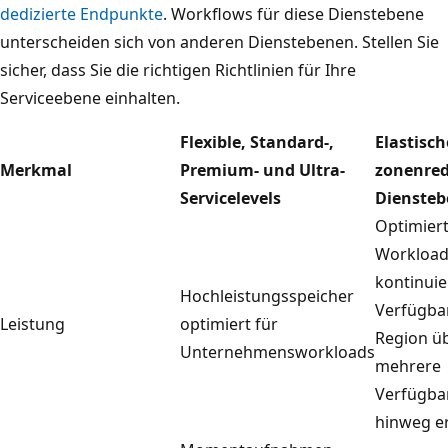
dedizierte Endpunkte
. Workflows für diese Dienstebene
unterscheiden sich von anderen Dienstebenen. Stellen Sie
sicher, dass Sie die richtigen Richtlinien für Ihre
Serviceebene einhalten.
Flexible, Standard-,
Elastisch
Merkmal
Premium- und Ultra-
zonenre
Servicelevels
Diensteb
Optimiert
Workloads
kontinuie
Hochleistungsspeicher
Verfügbar
Leistung
optimiert für
Region ü
Unternehmensworkloads
mehrere
Verfügba
hinweg e