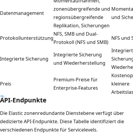
Momentaufnahmen,
zonenübergreifende und
Momenta
Datenmanagement
regionsübergreifende
und Sich
Replikation, Sicherungen
NFS, SMB und Dual-
Protokollunterstützung
NFS und
Protokoll (NFS und SMB)
Integrier
Integrierte Sicherung
Integrierte Sicherung
Sicherun
und Wiederherstellung
Wiederhe
Kostenopt
Premium-Preise für
Preis
kleinere
Enterprise-Features
Arbeitsla
API-Endpunkte
Die Elastic zonenredundante Dienstebene verfügt über
dedizierte API-Endpunkte. Diese Tabelle identifiziert die
verschiedenen Endpunkte für Servicelevels.