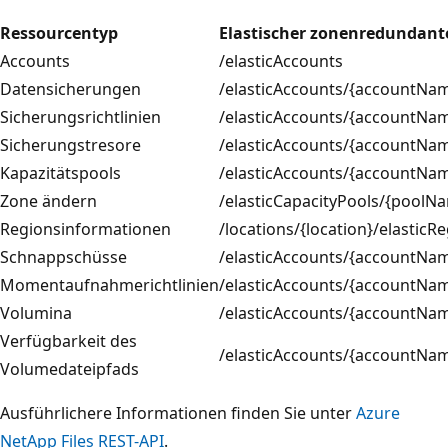
Ressourcentyp
Elastischer zonenredundant
Accounts
/elasticAccounts
Datensicherungen
/elasticAccounts/{accountNam
Sicherungsrichtlinien
/elasticAccounts/{accountNam
Sicherungstresore
/elasticAccounts/{accountNam
Kapazitätspools
/elasticAccounts/{accountNam
Zone ändern
/elasticCapacityPools/{pool
Regionsinformationen
/locations/{location}/elasticR
Schnappschüsse
/elasticAccounts/{accountNa
Momentaufnahmerichtlinien
/elasticAccounts/{accountNam
Volumina
/elasticAccounts/{accountNam
Verfügbarkeit des
/elasticAccounts/{accountNam
Volumedateipfads
Ausführlichere Informationen finden Sie unter
Azure
NetApp Files REST-API
.