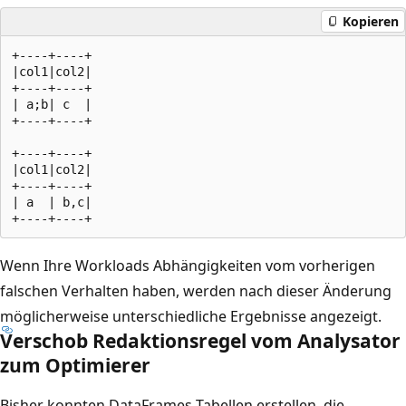
Kopieren
+----+----+

|col1|col2|

+----+----+

| a;b| c  |

+----+----+

+----+----+

|col1|col2|

+----+----+

| a  | b,c|

Wenn Ihre Workloads Abhängigkeiten vom vorherigen
falschen Verhalten haben, werden nach dieser Änderung
möglicherweise unterschiedliche Ergebnisse angezeigt.
Verschob Redaktionsregel vom Analysator
zum Optimierer
Bisher konnten DataFrames Tabellen erstellen, die