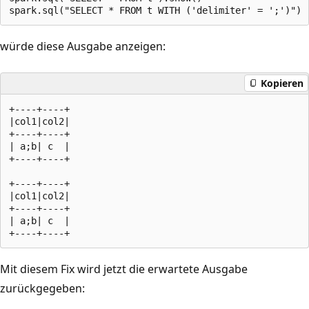
würde diese Ausgabe anzeigen:
Kopieren
+----+----+

|col1|col2|

+----+----+

| a;b| c  |

+----+----+

+----+----+

|col1|col2|

+----+----+

| a;b| c  |

Mit diesem Fix wird jetzt die erwartete Ausgabe
zurückgegeben: