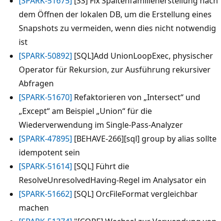
[SPARK-51675]
[SS] Fix Spaltenfamilienerstellung nach
dem Öffnen der lokalen DB, um die Erstellung eines
Snapshots zu vermeiden, wenn dies nicht notwendig
ist
[SPARK-50892]
[SQL]Add UnionLoopExec, physischer
Operator für Rekursion, zur Ausführung rekursiver
Abfragen
[SPARK-51670]
Refaktorieren von „Intersect“ und
„Except“ am Beispiel „Union“ für die
Wiederverwendung im Single-Pass-Analyzer
[SPARK-47895]
[BEHAVE-266][sql] group by alias sollte
idempotent sein
[SPARK-51614]
[SQL] Führt die
ResolveUnresolvedHaving-Regel im Analysator ein
[SPARK-51662]
[SQL] OrcFileFormat vergleichbar
machen