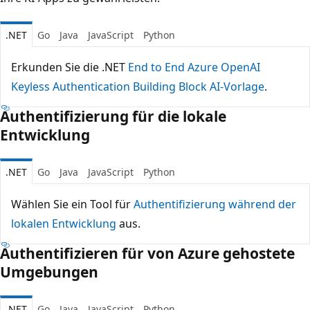
.NET
Go
Java
JavaScript
Python
Erkunden Sie die .NET
End to End Azure OpenAI
Keyless Authentication Building Block AI-Vorlage
.
Authentifizierung für die lokale
Entwicklung
.NET
Go
Java
JavaScript
Python
Wählen Sie ein Tool für
Authentifizierung während der
lokalen Entwicklung
aus.
Authentifizieren für von Azure gehostete
Umgebungen
.NET
Go
Java
JavaScript
Python