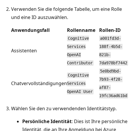
Verwenden Sie die folgende Tabelle, um eine Rolle
und eine ID auszuwählen.
Anwendungsfall
Rollenname
Rollen-ID
Cognitive
a001fd3d-
Services
188f-4b5d-
Assistenten
OpenAI
821b-
Contributor
7da978bf7442
5e0bd9bd-
Cognitive
7b93-4f28-
Chatvervollständigungen
Services
af87-
OpenAI User
19fc36ad61bd
Wählen Sie den zu verwendenden Identitätstyp.
Persönliche Identität
: Dies ist Ihre persönliche
Identität, die an Ihre Anmeldung bei Azure