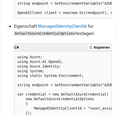
string endpoint = GetEnvironmentVariable("AZURE_
Eigenschaft
ManagedIdentityClientId
für
festlegen:
DefaultAzureCredentialOptions
C#
Kopieren
using Azure;

using Azure.AI.OpenAI;

using Azure.Identity;

using System;

using static System.Environment;

string endpoint = GetEnvironmentVariable("AZURE_
var credential = new DefaultAzureCredential(

    new DefaultAzureCredentialOptions

    {

        ManagedIdentityClientId = "<user_assigne
    });
