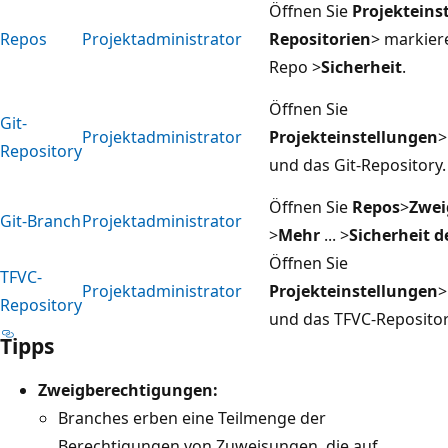
Öffnen Sie
Projekteins
Repos
Projektadministrator
Repositorien
> markiere
Repo >
Sicherheit
.
Öffnen Sie
Git-
Projektadministrator
Projekteinstellungen
>
Repository
und das Git-Repository.
Öffnen Sie
Repos
>
Zwei
Git-Branch
Projektadministrator
>
Mehr
... >
Sicherheit d
Öffnen Sie
TFVC-
Projektadministrator
Projekteinstellungen
>
Repository
und das TFVC-Repositor
Tipps
Zweigberechtigungen:
Branches erben eine Teilmenge der
Berechtigungen von Zuweisungen, die auf