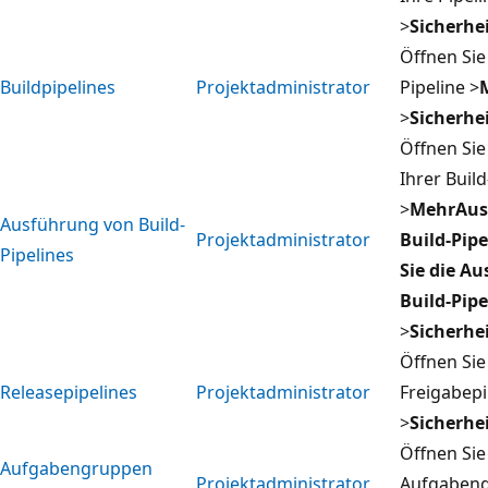
>
Sicherhe
Öffnen Sie 
Buildpipelines
Projektadministrator
Pipeline >
>
Sicherhe
Öffnen Sie
Ihrer Build
>
MehrAus
Ausführung von Build-
Projektadministrator
Build-Pip
Pipelines
Sie die A
Build-Pipe
>
Sicherhe
Öffnen Sie
Releasepipelines
Projektadministrator
Freigabepi
>
Sicherhe
Öffnen Sie
Aufgabengruppen
Projektadministrator
Aufgabeng