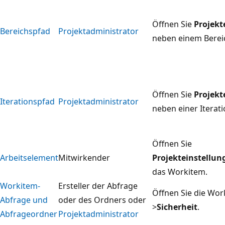
Öffnen Sie
Projekt
Bereichspfad
Projektadministrator
neben einem Berei
Öffnen Sie
Projekt
Iterationspfad
Projektadministrator
neben einer Iterat
Öffnen Sie
Arbeitselement
Mitwirkender
Projekteinstellun
das Workitem.
Workitem-
Ersteller der Abfrage
Öffnen Sie die Wo
Abfrage und
oder des Ordners oder
>
Sicherheit
.
Abfrageordner
Projektadministrator