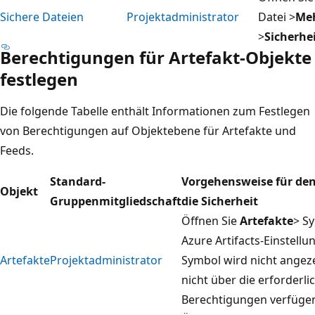
Sichere Dateien
Projektadministrator
Datei >
Me
>
Sicherhe
Berechtigungen für Artefakt-Objekte
festlegen
Die folgende Tabelle enthält Informationen zum Festlegen
von Berechtigungen auf Objektebene für Artefakte und
Feeds.
Standard-
Vorgehensweise für den
Objekt
Gruppenmitgliedschaft
die Sicherheit
Öffnen Sie
Artefakte
> S
Azure Artifacts-Einstellu
Artefakte
Projektadministrator
Symbol wird nicht angeze
nicht über die erforderli
Berechtigungen verfüge