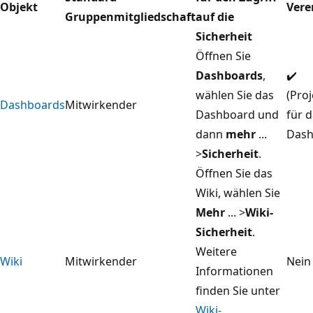
Objekt
Vere
Gruppenmitgliedschaft
auf die
Sicherheit
Öffnen Sie
Dashboards
,
✔️
wählen Sie das
(Pro
Dashboards
Mitwirkender
Dashboard und
für 
dann
mehr
...
Dash
>
Sicherheit
.
Öffnen Sie das
Wiki, wählen Sie
Mehr
... >
Wiki-
Sicherheit
.
Weitere
Wiki
Mitwirkender
Nein
Informationen
finden Sie unter
Wiki-