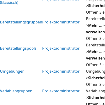
(klassisch)
>
Sicherhe
Öffnen Sie
Bereitstel
Bereitstellungsgruppen
Projektadministrator
>
Mehr
... >
verwalten
Öffnen Sie
Bereitstel
Bereitstellungspools
Projektadministrator
>
Mehr
... >
verwalten
Öffnen Sie
Umgebungen
Projektadministrator
Umgebung
>
Sicherhe
Öffnen Sie
Variablengruppen
Projektadministrator
Variablen
>
Sicherhe
Öffnen Sie