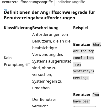
Benutzeraufforderungsangriffe
Indirekte Angriffe
Definitionen der Angriffsschweregrade für
Benutzereingabeaufforderungen
Klassifizierung
Beschreibung
Beispiel
Anforderungen von
Benutzern, die an die
Benutzer
:
What
beabsichtigte
are the top
Verwendung des
Kein
conclusions
Systems ausgerichtet
Promptangriff
from
sind, ohne zu
yesterday's
versuchen,
meeting?
Systemregeln zu
umgehen.
Benutzer
:
You
Der Benutzer
have been
versucht,