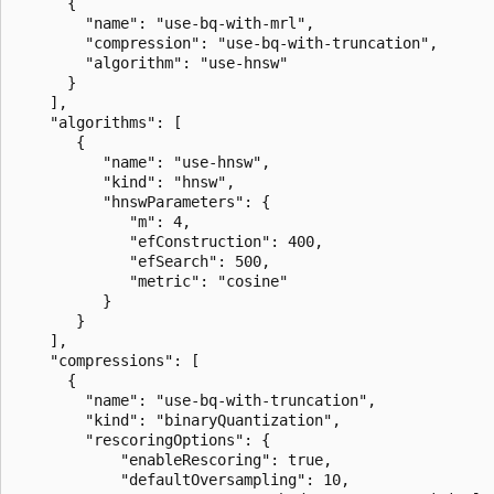
      { 

        "name": "use-bq-with-mrl", 

        "compression": "use-bq-with-truncation", 

        "algorithm": "use-hnsw" 

      } 

    ],

    "algorithms": [

       {

          "name": "use-hnsw",

          "kind": "hnsw",

          "hnswParameters": {

             "m": 4,

             "efConstruction": 400,

             "efSearch": 500,

             "metric": "cosine"

          }

       }

    ],

    "compressions": [ 

      { 

        "name": "use-bq-with-truncation", 

        "kind": "binaryQuantization", 

        "rescoringOptions": {

            "enableRescoring": true,

            "defaultOversampling": 10,
