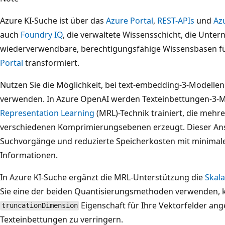
Azure KI-Suche ist über das
Azure Portal
,
REST-APIs
und
Az
auch
Foundry IQ
, die verwaltete Wissensschicht, die Unte
wiederverwendbare, berechtigungsfähige Wissensbasen f
Portal
transformiert.
Nutzen Sie die Möglichkeit, bei text-embedding-3-Modelle
verwenden. In Azure OpenAI werden Texteinbettungen-3-M
Representation Learning
(MRL)-Technik trainiert, die mehr
verschiedenen Komprimierungsebenen erzeugt. Dieser Ans
Suchvorgänge und reduzierte Speicherkosten mit minimal
Informationen.
In Azure KI-Suche ergänzt die MRL-Unterstützung die
Skala
Sie eine der beiden Quantisierungsmethoden verwenden, k
Eigenschaft für Ihre Vektorfelder an
truncationDimension
Texteinbettungen zu verringern.