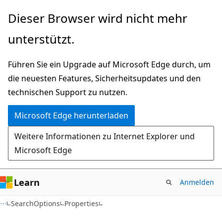
Zu
Zur
Dieser Browser wird nicht mehr
Hauptinhalt
Seitennavigation
unterstützt.
wechseln
springen
Führen Sie ein Upgrade auf Microsoft Edge durch, um
die neuesten Features, Sicherheitsupdates und den
technischen Support zu nutzen.
Microsoft Edge herunterladen
Weitere Informationen zu Internet Explorer und
Microsoft Edge
Learn
Anmelden
C#
SearchOptions
Properties