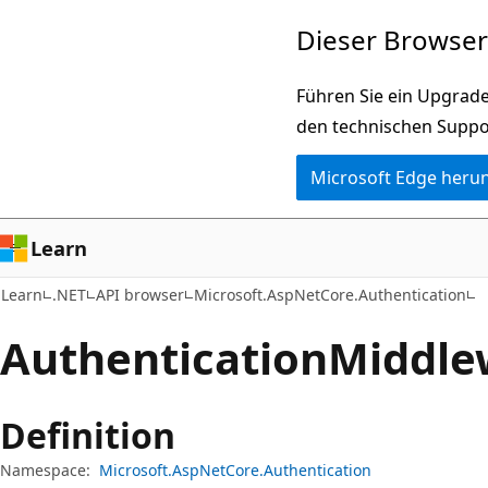
Zu
Zur
Dieser Browser 
Hauptinhalt
Seitennavigation
wechseln
springen
Führen Sie ein Upgrade
den technischen Suppo
Microsoft Edge heru
Learn
Learn
.NET
API browser
Microsoft.AspNetCore.Authentication
Authentication
Middle
Definition
Namespace:
Microsoft.AspNetCore.Authentication