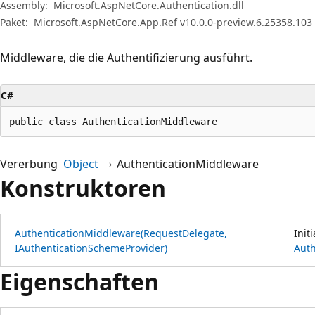
Assembly:
Microsoft.AspNetCore.Authentication.dll
Paket:
Microsoft.AspNetCore.App.Ref v10.0.0-preview.6.25358.103
Middleware, die die Authentifizierung ausführt.
C#
public class AuthenticationMiddleware
Vererbung
Object
AuthenticationMiddleware
Konstruktoren
AuthenticationMiddleware(RequestDelegate,
Init
IAuthenticationSchemeProvider)
Auth
Eigenschaften