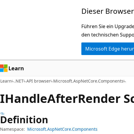
Zu
Zur
Dieser Browser 
Hauptinhalt
Seitennavigation
wechseln
springen
Führen Sie ein Upgrade
den technischen Suppo
Microsoft Edge heru
Learn
Learn
.NET
API browser
Microsoft.AspNetCore.Components
IHandle
After
Render Sc
Definition
Namespace:
Microsoft.AspNetCore.Components