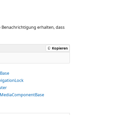
e Benachrichtigung erhalten, dass
Kopieren
tBase
igationLock
uter
a.MediaComponentBase