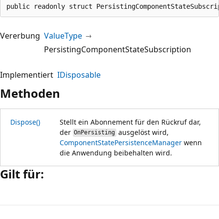
public readonly struct PersistingComponentStateSubscri
Vererbung
ValueType
PersistingComponentStateSubscription
Implementiert
IDisposable
Methoden
Dispose()
Stellt ein Abonnement für den Rückruf dar,
der
ausgelöst wird,
OnPersisting
ComponentStatePersistenceManager
wenn
die Anwendung beibehalten wird.
Gilt für:
Lesemodus
deaktiviert