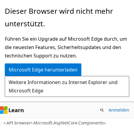
Zu
Zur
Dieser Browser wird nicht mehr
Hauptinhalt
Seitennavigation
unterstützt.
wechseln
springen
Führen Sie ein Upgrade auf Microsoft Edge durch, um
die neuesten Features, Sicherheitsupdates und den
technischen Support zu nutzen.
Microsoft Edge herunterladen
Weitere Informationen zu Internet Explorer und
Microsoft Edge
Learn
Anmelden
C#
API browser
Microsoft.AspNetCore.Components