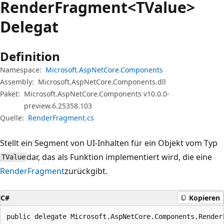
Render
Fragment<TValue>
Delegat
Definition
Namespace:
Microsoft.AspNetCore.Components
Assembly:
Microsoft.AspNetCore.Components.dll
Paket:
Microsoft.AspNetCore.Components v10.0.0-
preview.6.25358.103
Quelle:
RenderFragment.cs
Stellt ein Segment von UI-Inhalten für ein Objekt vom Typ
dar, das als Funktion implementiert wird, die eine
TValue
RenderFragment
zurückgibt.
C#
Kopieren
public delegate Microsoft.AspNetCore.Components.Render