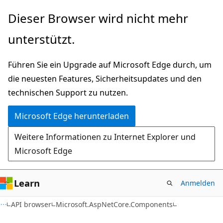
Zu
Zur
Dieser Browser wird nicht mehr
Hauptinhalt
Seitennavigation
unterstützt.
wechseln
springen
Führen Sie ein Upgrade auf Microsoft Edge durch, um
die neuesten Features, Sicherheitsupdates und den
technischen Support zu nutzen.
Microsoft Edge herunterladen
Weitere Informationen zu Internet Explorer und
Microsoft Edge
Learn
Anmelden
C#
API browser
Microsoft.AspNetCore.Components