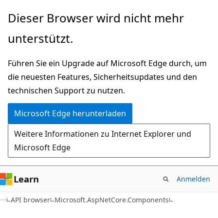
Zu
Zur
Dieser Browser wird nicht mehr
Hauptinhalt
Seitennavigation
unterstützt.
wechseln
springen
Führen Sie ein Upgrade auf Microsoft Edge durch, um
die neuesten Features, Sicherheitsupdates und den
technischen Support zu nutzen.
Microsoft Edge herunterladen
Weitere Informationen zu Internet Explorer und
Microsoft Edge
Learn
Anmelden
C#
API browser
Microsoft.AspNetCore.Components