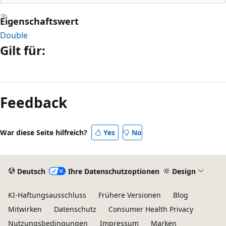
Eigenschaftswert
Double
Gilt für:
Lesemodus
deaktiviert
Feedback
War diese Seite hilfreich?
Yes
No
Deutsch
Ihre Datenschutzoptionen
Design
KI-Haftungsausschluss
Frühere Versionen
Blog
Mitwirken
Datenschutz
Consumer Health Privacy
Nutzungsbedingungen
Impressum
Marken