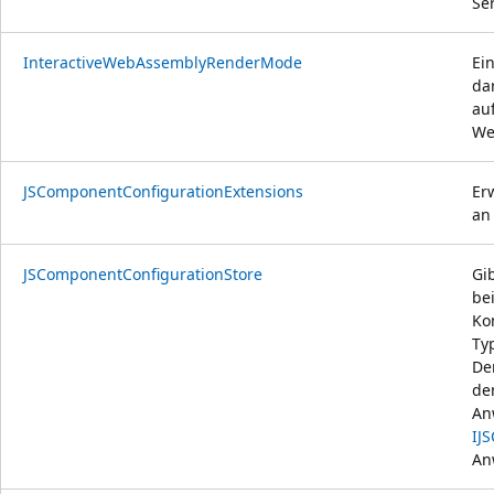
Se
InteractiveWebAssemblyRenderMode
Ei
da
au
We
JSComponentConfigurationExtensions
Er
an
JSComponentConfigurationStore
Gi
bei
Ko
Ty
De
de
An
IJ
An