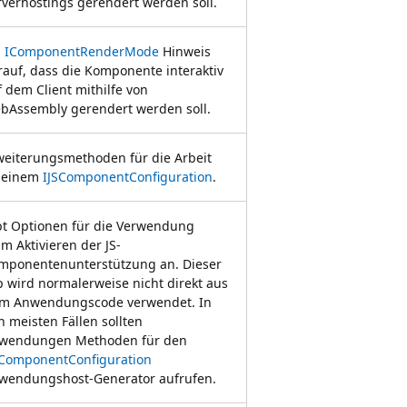
rverhostings gerendert werden soll.
n
IComponentRenderMode
Hinweis
rauf, dass die Komponente interaktiv
f dem Client mithilfe von
bAssembly gerendert werden soll.
weiterungsmethoden für die Arbeit
 einem
IJSComponentConfiguration
.
bt Optionen für die Verwendung
m Aktivieren der JS-
mponentenunterstützung an. Dieser
p wird normalerweise nicht direkt aus
m Anwendungscode verwendet. In
n meisten Fällen sollten
wendungen Methoden für den
SComponentConfiguration
wendungshost-Generator aufrufen.