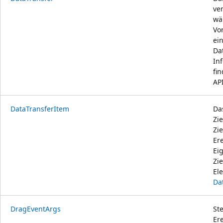
ve
wä
Vo
ei
Da
In
fi
API
DataTransferItem
Da
Zi
Zi
Er
Eig
Zi
Ele
Da
DragEventArgs
St
Ere