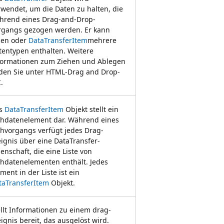
rwendet, um die Daten zu halten, die
hrend eines Drag-and-Drop-
rgangs gezogen werden. Er kann
nen oder
DataTransferItem
mehrere
tentypen enthalten. Weitere
formationen zum Ziehen und Ablegen
nden Sie unter HTML-Drag and Drop-
.
s
DataTransferItem
Objekt stellt ein
ehdatenelement dar. Während eines
ehvorgangs verfügt jedes Drag-
eignis über eine DataTransfer-
enschaft, die eine Liste von
ehdatenelementen enthält. Jedes
ment in der Liste ist ein
taTransferItem
Objekt.
ellt Informationen zu einem drag-
ignis bereit, das ausgelöst wird.