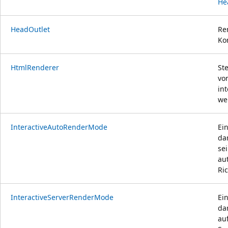
He
HeadOutlet
Re
Ko
HtmlRenderer
St
vo
in
we
InteractiveAutoRenderMode
Ei
da
sei
au
Ri
InteractiveServerRenderMode
Ei
da
au