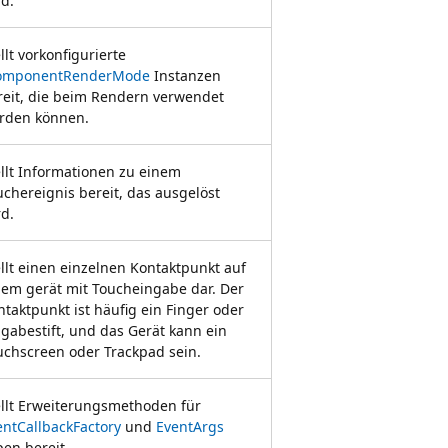
rd.
llt vorkonfigurierte
omponentRenderMode
Instanzen
reit, die beim Rendern verwendet
rden können.
ellt Informationen zu einem
uchereignis bereit, das ausgelöst
rd.
ellt einen einzelnen Kontaktpunkt auf
nem gerät mit Toucheingabe dar. Der
ntaktpunkt ist häufig ein Finger oder
ngabestift, und das Gerät kann ein
uchscreen oder Trackpad sein.
ellt Erweiterungsmethoden für
entCallbackFactory
und
EventArgs
pen bereit.