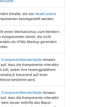
adOutlet
.
ndert Inhalte, die von
HeadContent
mponenten bereitgestellt werden.
ellt einen Mechanismus zum Rendern
n Komponenten bereit, die nicht
teraktiv als HTML-Markup gerendert
rden.
n
IComponentRenderMode
Hinweis
rauf, dass die Komponente interaktiv
n soll, wobei ihre Hostingplattform
tomatisch basierend auf einer
chtlinie bestimmt wird.
n
IComponentRenderMode
Hinweis
rauf, dass die Komponente interaktiv
f dem Server mithilfe des Blazor-