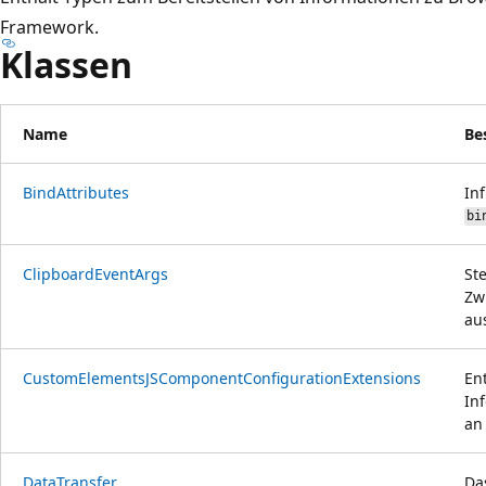
Framework.
Klassen
Name
Be
BindAttributes
Inf
bi
ClipboardEventArgs
St
Zw
au
CustomElementsJSComponentConfigurationExtensions
En
In
an
DataTransfer
Da