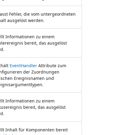
fasst Fehler, die vom untergeordneten
halt ausgelöst werden.
ellt Informationen zu einem
hlerereignis bereit, das ausgelöst
rd.
thält
EventHandler
Attribute zum
nfigurieren der Zuordnungen
ischen Ereignisnamen und
eignisargumenttypen.
ellt Informationen zu einem
kusereignis bereit, das ausgelöst
rd.
ellt Inhalt für Komponenten bereit