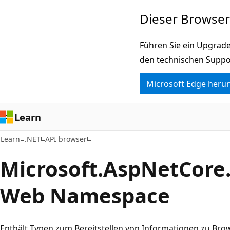
Zu
Zur
Dieser Browser 
Hauptinhalt
Seitennavigation
wechseln
springen
Führen Sie ein Upgrade
den technischen Suppo
Microsoft Edge heru
Learn
Learn
.NET
API browser
Microsoft.
Asp
Net
Core
Web Namespace
Enthält Typen zum Bereitstellen von Informationen zu Bro