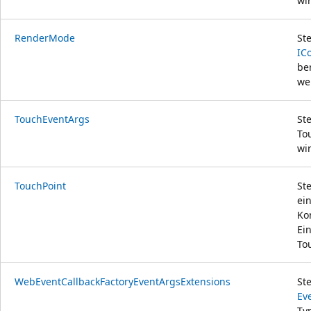
wi
RenderMode
Ste
IC
be
we
TouchEventArgs
St
To
wi
TouchPoint
St
ei
Ko
Ei
To
WebEventCallbackFactoryEventArgsExtensions
St
Ev
Ty