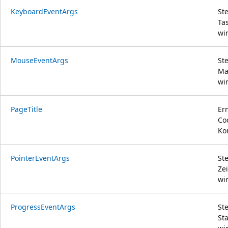
KeyboardEventArgs
St
Ta
wi
MouseEventArgs
St
Ma
wi
PageTitle
Er
Co
Ko
PointerEventArgs
St
Ze
wi
ProgressEventArgs
St
St