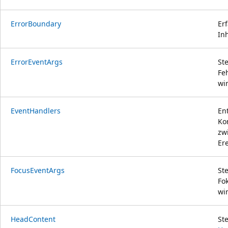
ErrorBoundary
Er
In
ErrorEventArgs
St
Fe
wi
EventHandlers
En
Ko
zw
Er
FocusEventArgs
St
Fo
wi
HeadContent
St