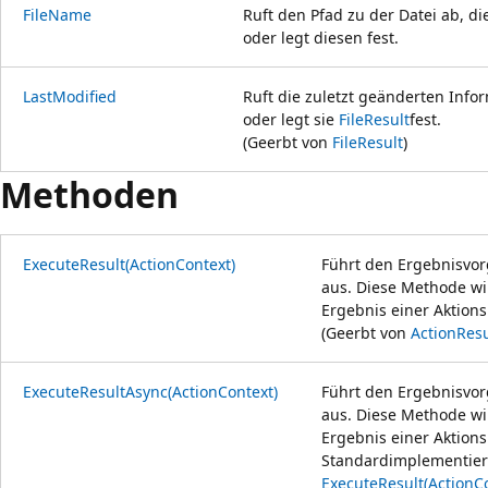
FileName
Ruft den Pfad zu der Datei ab, d
oder legt diesen fest.
LastModified
Ruft die zuletzt geänderten Info
oder legt sie
FileResult
fest.
(Geerbt von
FileResult
)
Methoden
ExecuteResult(ActionContext)
Führt den Ergebnisvo
aus. Diese Methode w
Ergebnis einer Aktion
(Geerbt von
ActionResu
ExecuteResultAsync(ActionContext)
Führt den Ergebnisvo
aus. Diese Methode w
Ergebnis einer Aktion
Standardimplementier
ExecuteResult(ActionC