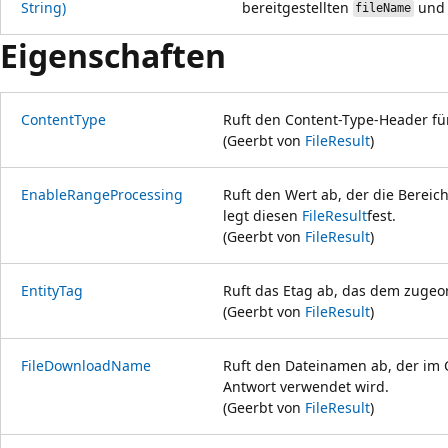
String)
bereitgestellten
und 
fileName
Eigenschaften
ContentType
Ruft den Content-Type-Header für
(Geerbt von
FileResult
)
EnableRangeProcessing
Ruft den Wert ab, der die Bereich
legt diesen
FileResult
fest.
(Geerbt von
FileResult
)
EntityTag
Ruft das Etag ab, das dem zugeor
(Geerbt von
FileResult
)
FileDownloadName
Ruft den Dateinamen ab, der im 
Antwort verwendet wird.
(Geerbt von
FileResult
)