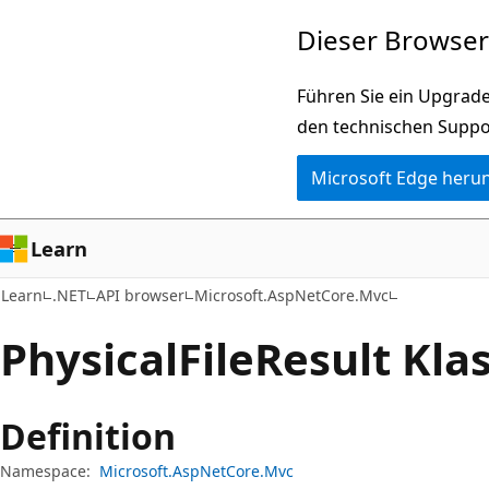
Zu
Zur
Dieser Browser 
Hauptinhalt
Seitennavigation
wechseln
springen
Führen Sie ein Upgrade
den technischen Suppo
Microsoft Edge heru
Learn
Learn
.NET
API browser
Microsoft.AspNetCore.Mvc
Physical
File
Result Kla
Definition
Namespace:
Microsoft.AspNetCore.Mvc