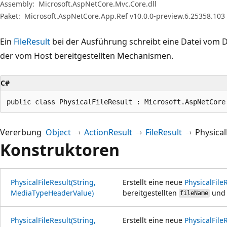
Assembly:
Microsoft.AspNetCore.Mvc.Core.dll
Paket:
Microsoft.AspNetCore.App.Ref v10.0.0-preview.6.25358.103
Ein
FileResult
bei der Ausführung schreibt eine Datei vom D
der vom Host bereitgestellten Mechanismen.
C#
public class PhysicalFileResult : Microsoft.AspNetCore
Vererbung
Object
ActionResult
FileResult
Physical
Konstruktoren
PhysicalFileResult(String,
Erstellt eine neue
PhysicalFile
MediaTypeHeaderValue)
bereitgestellten
und 
fileName
PhysicalFileResult(String,
Erstellt eine neue
PhysicalFile